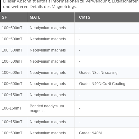
Dieser Abschnitt enthält Informationen zu Verwendung, Eigenschaften
und weiteren Details des Magnetrings.
SF
MATL
CMTS
100~500mT
Neodymium magnets
-
100~500mT
Neodymium magnets
-
100~500mT
Neodymium magnets
-
100~500mT
Neodymium magnets
-
100~500mT
Neodymium magnets
Grade: N35, Ni coating
100~500mT
Neodymium magnets
Grade: N40NiCuNi Coating.
100~150mT
Neodymium magnets
-
Bonded neodymium
100-150mT
-
magnets
100~150mT
Neodymium magnets
-
100~500mT
Neodymium magnets
Grade: N40M