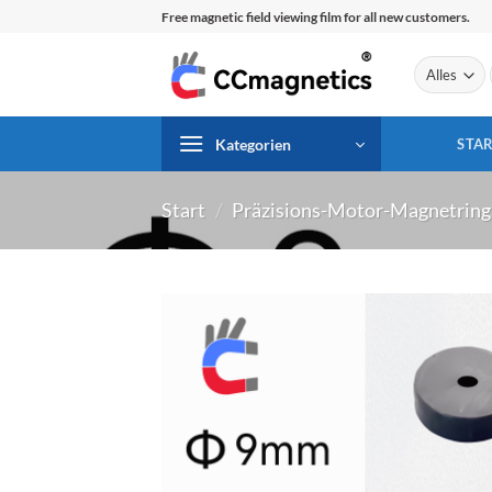
Zum
Free magnetic field viewing film for all new customers.
Inhalt
springen
Kategorien
STAR
Start
/
Präzisions-Motor-Magnetring