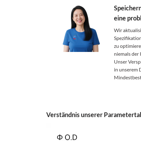
Speichern
eine prob
Wir aktuali
Spezifikatio
zu optimier
niemals der
Unser Verspr
in unserem 
Mindestbes
Verständnis unserer Parametertab