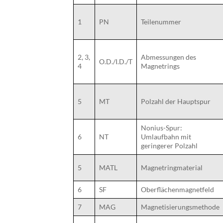
1
PN
Teilenummer
2, 3,
Abmessungen des
O.D./I.D./T
4
Magnetrings
5
MT
Polzahl der Hauptspur
Nonius-Spur:
6
NT
Umlaufbahn mit
geringerer Polzahl
5
MATL
Magnetringmaterial
6
SF
Oberflächenmagnetfeld
7
MAG
Magnetisierungsmethode