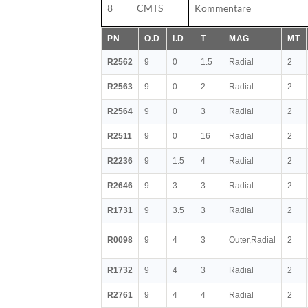
8
CMTS
Kommentare
PN
O.D
I.D
T
MAG
MT
R2562
9
0
1.5
Radial
2
R2563
9
0
2
Radial
2
R2564
9
0
3
Radial
2
R2511
9
0
16
Radial
2
R2236
9
1.5
4
Radial
2
R2646
9
3
3
Radial
2
R1731
9
3.5
3
Radial
2
R0098
9
4
3
Outer,Radial
2
R1732
9
4
3
Radial
2
R2761
9
4
4
Radial
2