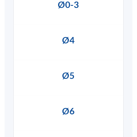
Ø0-3
Ø4
Ø5
Ø6