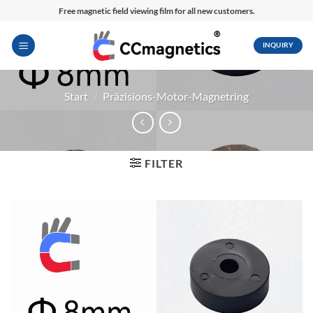
Zum
Free magnetic field viewing film for all new customers.
Inhalt
springen
INQUIRY
Start
/
Präzisions-Motor-Magnetring
FILTER