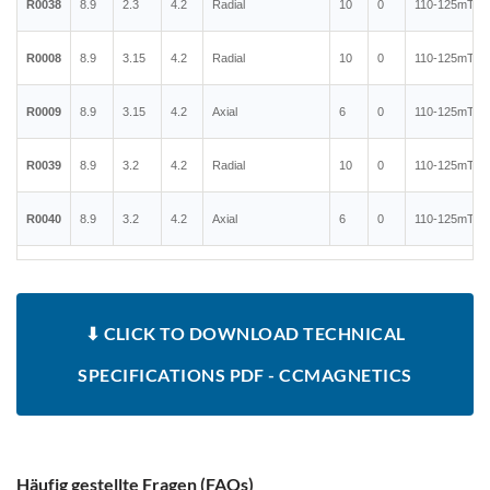
R0038
8.9
2.3
4.2
Radial
10
0
110-125mT
R0008
8.9
3.15
4.2
Radial
10
0
110-125mT
R0009
8.9
3.15
4.2
Axial
6
0
110-125mT
R0039
8.9
3.2
4.2
Radial
10
0
110-125mT
R0040
8.9
3.2
4.2
Axial
6
0
110-125mT
⬇ CLICK TO DOWNLOAD TECHNICAL
SPECIFICATIONS PDF - CCMAGNETICS
Häufig gestellte Fragen (FAQs)