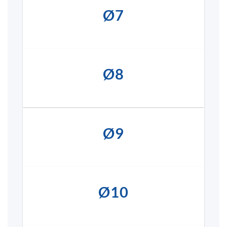
Ø7
Ø8
Ø9
Ø10