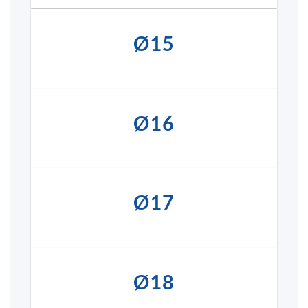
Ø15
Ø16
Ø17
Ø18