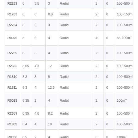
R2233
8
5.5
3
Radial
2
0
100~500mT
R1763
8
6
0.8
Radial
2
0
100~150mT
R2234
8
6
3
Radial
2
0
100~500mT
R0026
8
6
4
Radial
4
0
85-100mT
R2269
8
6
4
Radial
2
0
100~500mT
R2665
8.05
4.3
12
Radial
2
0
100~500mT
R1810
8.3
3
8
Radial
2
0
100~500mT
R1811
8.3
4
12.5
Radial
2
0
100~500mT
R0029
8.35
2
4
Radial
2
0
100mT
R2689
8.35
4.8
0.2
Radial
2
0
100~500mT
R1989
8.4
4
10
Radial
2
0
100~500mT
R0030
8.5
2
4
Radial
6
0
110mT