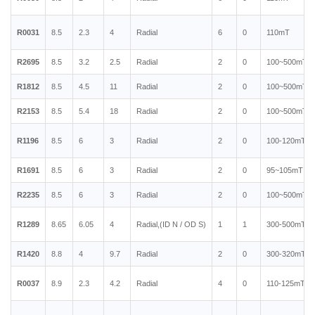
R0031
8.5
2.3
4
Radial
6
0
110mT
R2695
8.5
3.2
2.5
Radial
2
0
100~500mT
R1812
8.5
4.5
11
Radial
2
0
100~500mT
R2153
8.5
5.4
18
Radial
2
0
100~500mT
R1196
8.5
6
3
Radial
2
0
100-120mT
R1691
8.5
6
3
Radial
2
0
95~105mT
R2235
8.5
6
3
Radial
2
0
100~500mT
R1289
8.65
6.05
4
Radial,(ID N / OD S)
1
1
300-500mT
R1420
8.8
4
9.7
Radial
2
0
300-320mT
R0037
8.9
2.3
4.2
Radial
4
0
110-125mT