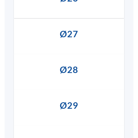
Ø27
Ø28
Ø29