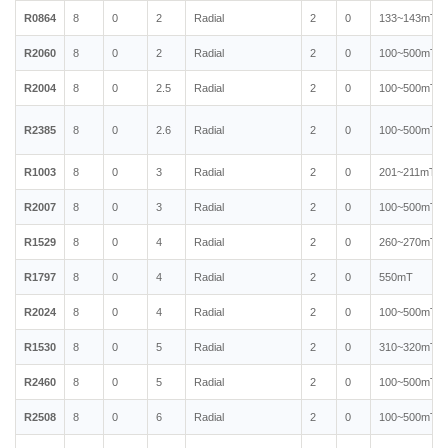
R0864
8
0
2
Radial
2
0
133~143mT
R2060
8
0
2
Radial
2
0
100~500mT
R2004
8
0
2.5
Radial
2
0
100~500mT
R2385
8
0
2.6
Radial
2
0
100~500mT
R1003
8
0
3
Radial
2
0
201~211mT
R2007
8
0
3
Radial
2
0
100~500mT
R1529
8
0
4
Radial
2
0
260~270mT
R1797
8
0
4
Radial
2
0
550mT
R2024
8
0
4
Radial
2
0
100~500mT
R1530
8
0
5
Radial
2
0
310~320mT
R2460
8
0
5
Radial
2
0
100~500mT
R2508
8
0
6
Radial
2
0
100~500mT