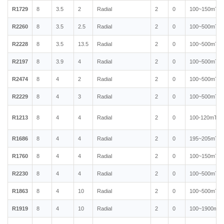
R1729
8
3.5
2
Radial
2
0
100~150mT
R2260
8
3.5
2.5
Radial
2
0
100~500mT
R2228
8
3.5
13.5
Radial
2
0
100~500mT
R2197
8
3.9
4
Radial
2
0
100~500mT
R2474
8
4
2
Radial
2
0
100~500mT
R2229
8
4
3
Radial
2
0
100~500mT
R1213
8
4
4
Radial
2
0
100-120mT
R1686
8
4
4
Radial
2
0
195~205mT
R1760
8
4
4
Radial
2
0
100~150mT
R2230
8
4
4
Radial
2
0
100~500mT
R1863
8
4
10
Radial
2
0
100~500mT
R1919
8
4
10
Radial
2
0
100~1900mT