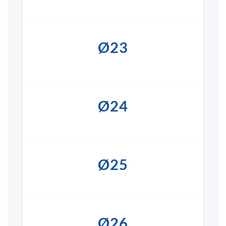
Ø23
Ø24
Ø25
Ø26