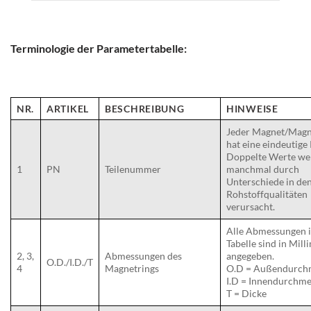
Terminologie der Parametertabelle:
NR.
ARTIKEL
BESCHREIBUNG
HINWEISE
Jeder Magnet/Magn
hat eine eindeutige
Doppelte Werte we
1
PN
Teilenummer
manchmal durch
Unterschiede in de
Rohstoffqualitäten
verursacht.
Alle Abmessungen i
Tabelle sind in Mill
2, 3,
Abmessungen des
angegeben.
O.D./I.D./T
4
Magnetrings
O.D = Außendurch
I.D = Innendurchme
T = Dicke