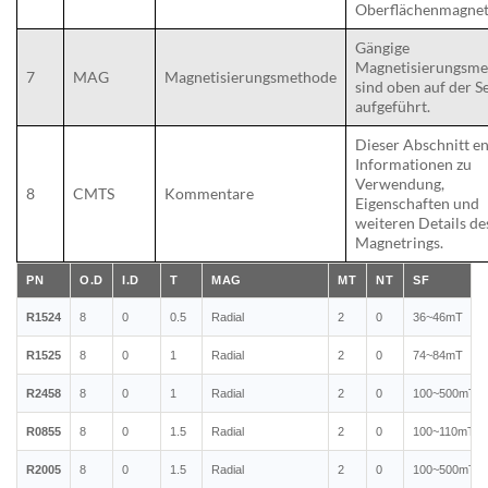
Oberflächenmagnet
Gängige
Magnetisierungsm
7
MAG
Magnetisierungsmethode
sind oben auf der Se
aufgeführt.
Dieser Abschnitt en
Informationen zu
Verwendung,
8
CMTS
Kommentare
Eigenschaften und
weiteren Details de
Magnetrings.
PN
O.D
I.D
T
MAG
MT
NT
SF
R1524
8
0
0.5
Radial
2
0
36~46mT
R1525
8
0
1
Radial
2
0
74~84mT
R2458
8
0
1
Radial
2
0
100~500mT
R0855
8
0
1.5
Radial
2
0
100~110mT
R2005
8
0
1.5
Radial
2
0
100~500mT