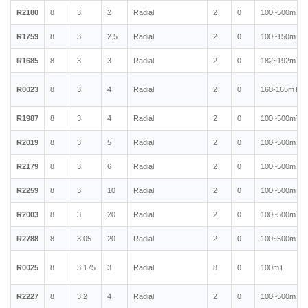
R2180
8
3
2
Radial
2
0
100~500mT
R1759
8
3
2.5
Radial
2
0
100~150mT
R1685
8
3
3
Radial
2
0
182~192mT
R0023
8
3
4
Radial
2
0
160-165mT
R1987
8
3
4
Radial
2
0
100~500mT
R2019
8
3
5
Radial
2
0
100~500mT
R2179
8
3
6
Radial
2
0
100~500mT
R2259
8
3
10
Radial
2
0
100~500mT
R2003
8
3
20
Radial
2
0
100~500mT
R2788
8
3.05
20
Radial
2
0
100~500mT
R0025
8
3.175
3
Radial
8
0
100mT
R2227
8
3.2
4
Radial
2
0
100~500mT