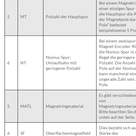
Bei einem Magnetri
einer einzigen Spur 
die Hauptspur die 
5
MT
Polzahl der Hauptspur
der Magnetpole dar
Pole“ bedeutet
beispielsweise 5 Po
Bei einem zweispur
Magnet-Encoder-Ri
die Nonius-Spur in 
Nonius-Spur:
Regel die geringere
6
NT
Umlaufbahn mit
Polzahl. Die Anzahl
geringerer Polzahl
Pole auf der Noniu
kann manchmal ein
ungerade Zahl sein, 
Pole.
Es gibt verschieden
von
5
MATL
Magnetringmaterial
Magnetringmaterial
Bitte beachten Sie 
unten auf der Seite.
Dies bezieht sich au
6
SF
Oberflächenmagnetfeld
Stärke des