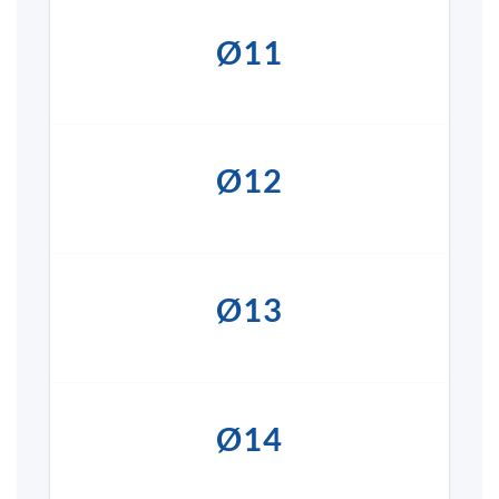
Ø11
Ø12
Ø13
Ø14