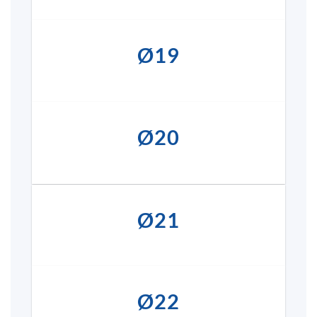
Ø19
Ø20
Ø21
Ø22