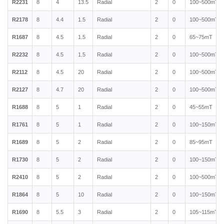
R2231
8
4
13.5
Radial
2
0
100~500mT
R2178
8
4.4
1.5
Radial
2
0
100~500mT
R1687
8
4.5
1.5
Radial
2
0
65~75mT
R2232
8
4.5
1.5
Radial
2
0
100~500mT
R2112
8
4.5
20
Radial
2
0
100~500mT
R2127
8
4.7
20
Radial
2
0
100~500mT
R1688
8
5
1
Radial
2
0
45~55mT
R1761
8
5
1
Radial
2
0
100~150mT
R1689
8
5
2
Radial
2
0
85~95mT
R1730
8
5
2
Radial
2
0
100~150mT
R2410
8
5
2
Radial
2
0
100~500mT
R1864
8
5
10
Radial
2
0
100~150mT
R1690
8
5.5
3
Radial
2
0
105~115mT