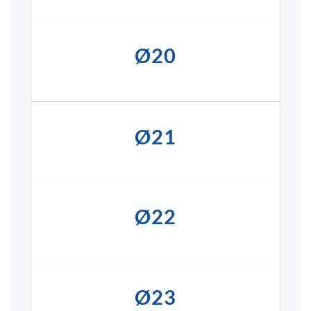
Ø20
Ø21
Ø22
Ø23