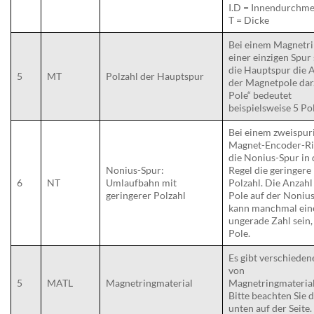
I.D = Innendurchme
T = Dicke
Bei einem Magnetri
einer einzigen Spur 
die Hauptspur die 
5
MT
Polzahl der Hauptspur
der Magnetpole dar
Pole“ bedeutet
beispielsweise 5 Po
Bei einem zweispur
Magnet-Encoder-Ri
die Nonius-Spur in 
Nonius-Spur:
Regel die geringere
6
NT
Umlaufbahn mit
Polzahl. Die Anzahl
geringerer Polzahl
Pole auf der Noniu
kann manchmal ein
ungerade Zahl sein, 
Pole.
Es gibt verschieden
von
5
MATL
Magnetringmaterial
Magnetringmaterial
Bitte beachten Sie 
unten auf der Seite.