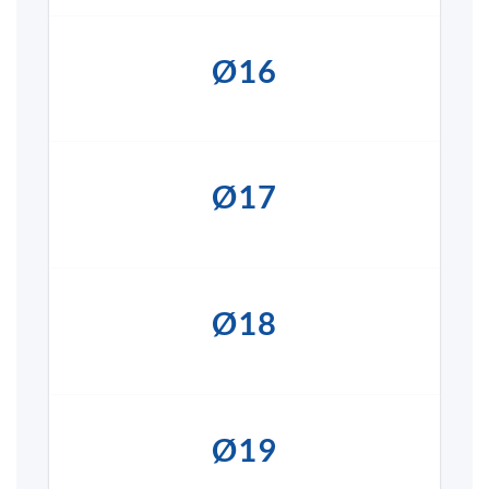
Ø16
Ø17
Ø18
Ø19