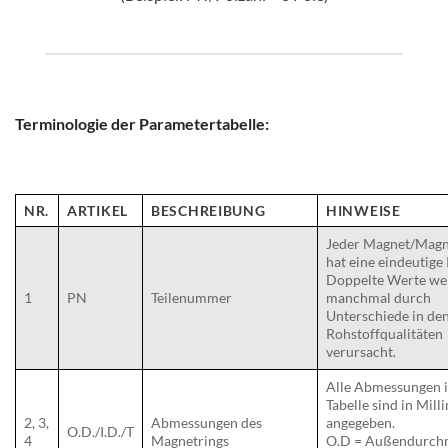
Terminologie der Parametertabelle:
NR.
ARTIKEL
BESCHREIBUNG
HINWEISE
Jeder Magnet/Magn
hat eine eindeutige
Doppelte Werte we
1
PN
Teilenummer
manchmal durch
Unterschiede in de
Rohstoffqualitäten
verursacht.
Alle Abmessungen i
Tabelle sind in Mill
2, 3,
Abmessungen des
angegeben.
O.D./I.D./T
4
Magnetrings
O.D = Außendurch