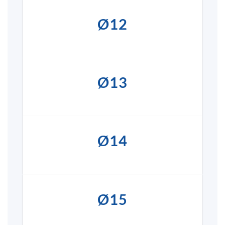
Ø12
Ø13
Ø14
Ø15