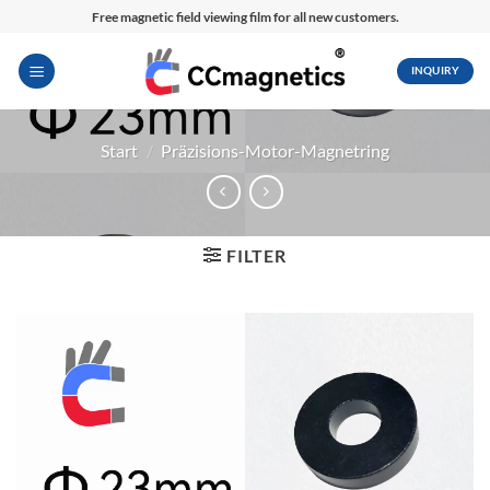
Zum
Free magnetic field viewing film for all new customers.
Inhalt
springen
INQUIRY
Start
/
Präzisions-Motor-Magnetring
FILTER