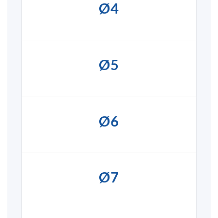
Ø4
Ø5
Ø6
Ø7