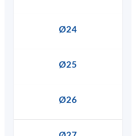
Ø24
Ø25
Ø26
Ø27