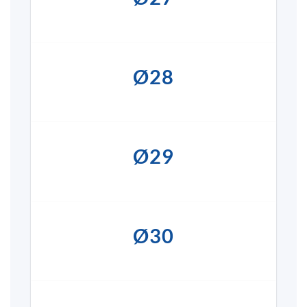
Ø28
Ø29
Ø30