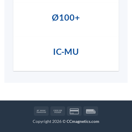
Ø100+
IC-MU
Bank
Cash
Credit
Invoice
Transfer
on
Card
Copyright 2026 ©
CCmagnetics.com
Pickup
2