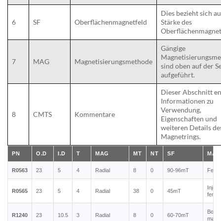
Dies bezieht sich au
6
SF
Oberflächenmagnetfeld
Stärke des
Oberflächenmagnet
Gängige
Magnetisierungsm
7
MAG
Magnetisierungsmethode
sind oben auf der Se
aufgeführt.
Dieser Abschnitt en
Informationen zu
Verwendung,
8
CMTS
Kommentare
Eigenschaften und
weiteren Details de
Magnetrings.
PN
O.D
I.D
T
MAG
MT
NT
SF
MAT
R0563
23
5
4
Radial
8
0
90-96mT
Ferri
Injec
R0565
23
5
4
Radial
38
0
45mT
ferri
Bond
R1240
23
10.5
3
Radial
8
0
60-70mT
magn