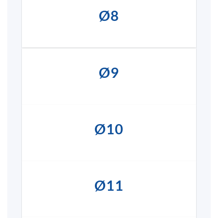
Ø8
Ø9
Ø10
Ø11