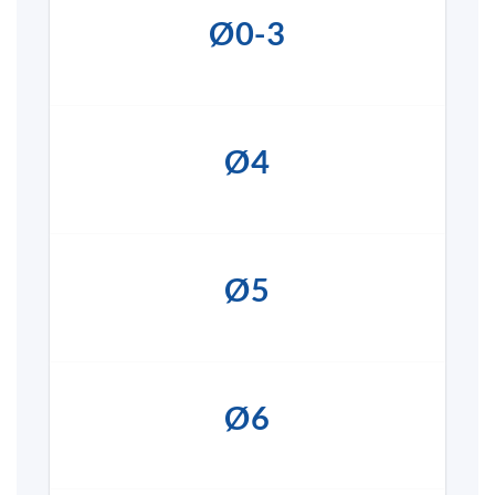
Ø0-3
Ø4
Ø5
Ø6