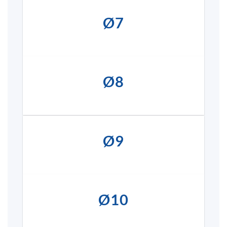
Ø7
Ø8
Ø9
Ø10