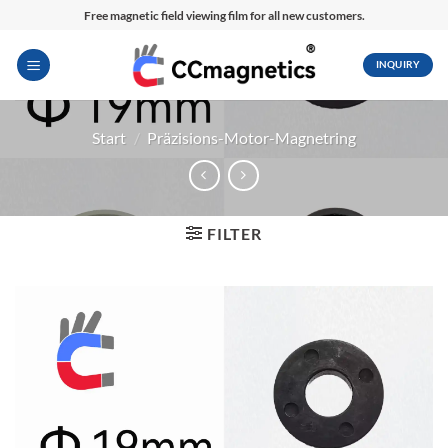
Zum
Free magnetic field viewing film for all new customers.
Inhalt
springen
INQUIRY
Start
/
Präzisions-Motor-Magnetring
FILTER