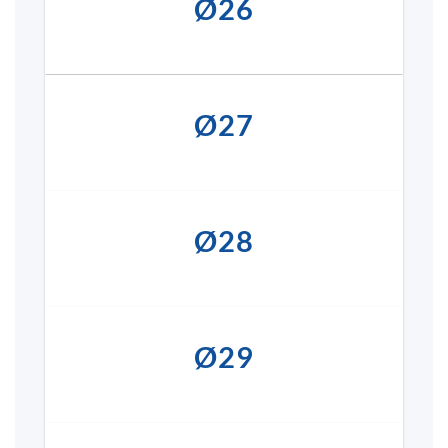
Ø26
Ø27
Ø28
Ø29