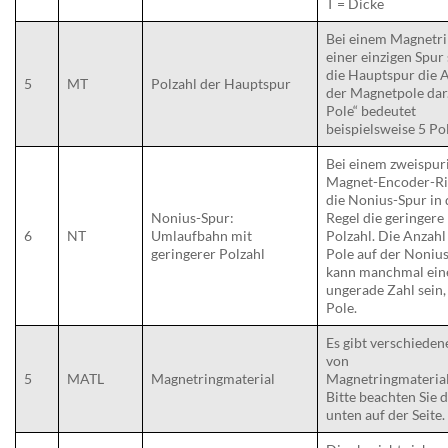
T = Dicke
Bei einem Magnetri
einer einzigen Spur 
die Hauptspur die 
5
MT
Polzahl der Hauptspur
der Magnetpole dar
Pole“ bedeutet
beispielsweise 5 Po
Bei einem zweispur
Magnet-Encoder-Ri
die Nonius-Spur in 
Nonius-Spur:
Regel die geringere
6
NT
Umlaufbahn mit
Polzahl. Die Anzahl
geringerer Polzahl
Pole auf der Noniu
kann manchmal ein
ungerade Zahl sein, 
Pole.
Es gibt verschieden
von
5
MATL
Magnetringmaterial
Magnetringmaterial
Bitte beachten Sie 
unten auf der Seite.