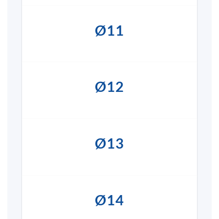
Ø11
Ø12
Ø13
Ø14