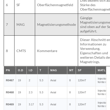
Dies bezieht sich au
6
SF
Oberflächenmagnetfeld
Stärke des
Oberflächenmagnet
Gängige
Magnetisierungsm
7
MAG
Magnetisierungsmethode
sind oben auf der Se
aufgeführt.
Dieser Abschnitt en
Informationen zu
Verwendung,
8
CMTS
Kommentare
Eigenschaften und
weiteren Details de
Magnetrings.
PN
O.D
I.D
T
MAG
MT
SF
MATL
Injection 
R0467
19
2
5.3
Axial
8
120mT
ferrite ma
Injection 
R0468
19
2.3
5.3
Axial
8
120mT
ferrite ma
Injection 
R0469
19
3.17
5.3
Axial
8
120mT
ferrite ma