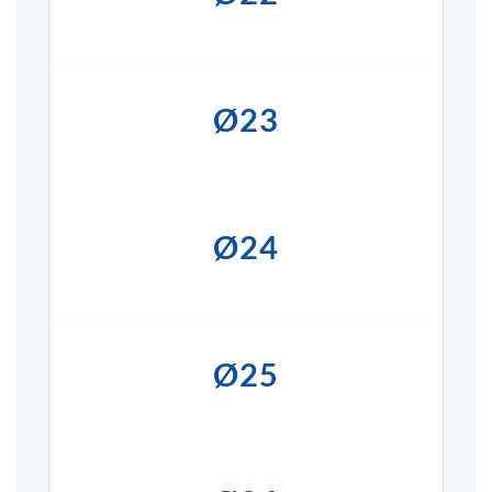
Ø23
Ø24
Ø25