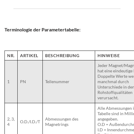
Terminologie der Parametertabelle:
NR.
ARTIKEL
BESCHREIBUNG
HINWEISE
Jeder Magnet/Magn
hat eine eindeutige
Doppelte Werte we
1
PN
Teilenummer
manchmal durch
Unterschiede in de
Rohstoffqualitäten
verursacht.
Alle Abmessungen i
Tabelle sind in Mill
2, 3,
Abmessungen des
angegeben.
O.D./I.D./T
4
Magnetrings
O.D = Außendurch
I.D = Innendurchme