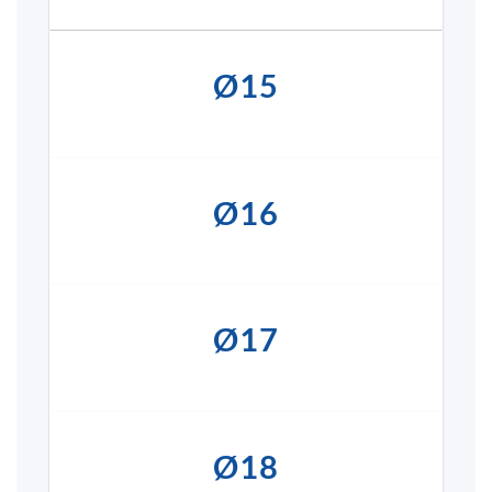
Ø15
Ø16
Ø17
Ø18