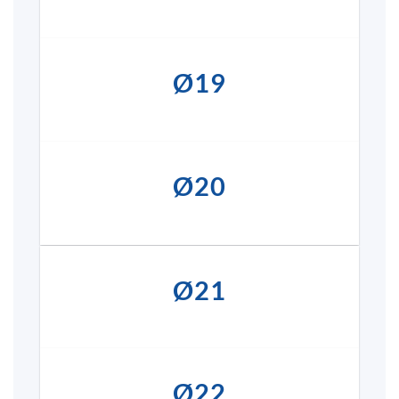
Ø19
Ø20
Ø21
Ø22