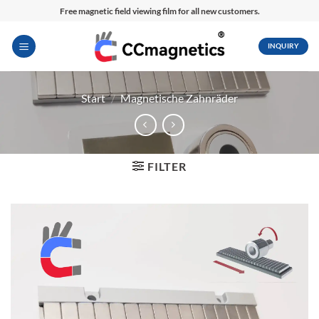
Zum
Free magnetic field viewing film for all new customers.
Inhalt
springen
INQUIRY
Start
/
Magnetische Zahnräder
FILTER