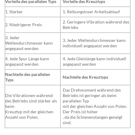
Vorteile des parallelen Typs
Vorteile des Kreuztyps
1. Stärker
1. Reibungsloser Arbeitsablauf
2. Geringere Vibration während des
2. Niedrigerer Preis
Betriebs
3. Jeder
3. Jeder Wellendurchmesser kann
Wellendurchmesser kann
individuell angepasst werden
angepasst werden
4. Jede Spur Länge kann
4. Jede Gleislänge kann individuell
angepasst werden
angepasst werden
Nachteile des parallelen
Nachteile des Kreuztyps
Typs
Das Drehmoment während des
Die Vibrationen während
Betriebs ist geringer als beim
des Betriebs sind stärker als
parallelen Typ
beim
mit der gleichen Anzahl von Polen.
Kreuztyp mit der gleichen
Der Preis ist höher
Anzahl von Polen.
, da die Schienenstangen geneigt
sind.