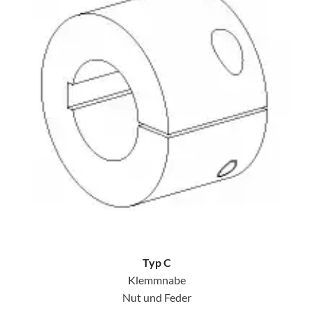
Typ C
Klemmnabe
Nut und Feder