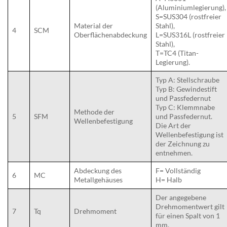
(Aluminiumlegierung),
S=SUS304 (rostfreier
Material der
Stahl),
4
SCM
Oberflächenabdeckung
L=SUS316L (rostfreier
Stahl),
T=TC4 (Titan-
Legierung).
Typ A: Stellschraube
Typ B: Gewindestift
und Passfedernut
Typ C: Klemmnabe
Methode der
5
SFM
und Passfedernut.
Wellenbefestigung
Die Art der
Wellenbefestigung ist
der Zeichnung zu
entnehmen.
Abdeckung des
F= Vollständig
6
MC
Metallgehäuses
H= Halb
Der angegebene
Drehmomentwert gilt
7
Tq
Drehmoment
für einen Spalt von 1
mm.