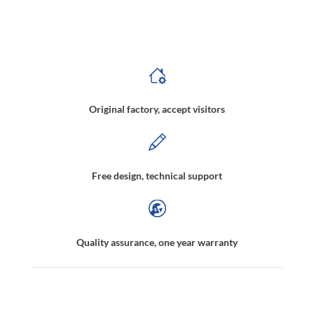
Berührungslose Schüttelvorrichtung für Medikamente,Berührungslose Schüttelvorrichtung für Flüssigkeiten,Magnetisch angetriebene Schiene,Magnetische
Übertragungsschiene
Original factory, accept visitors
Free design, technical support
Quality assurance, one year warranty