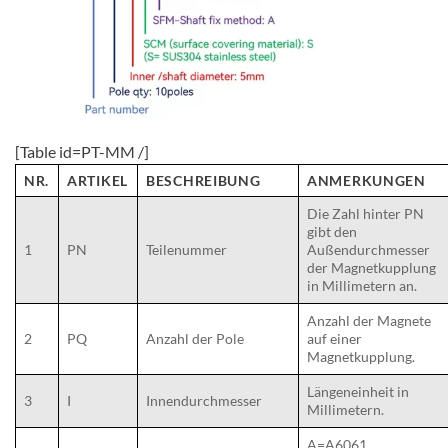
[Table id=PT-MM /]
NR.
ARTIKEL
BESCHREIBUNG
ANMERKUNGEN
Die Zahl hinter PN
gibt den
1
PN
Teilenummer
Außendurchmesser
der Magnetkupplung
in Millimetern an.
Anzahl der Magnete
2
PQ
Anzahl der Pole
auf einer
Magnetkupplung.
Längeneinheit in
3
I
Innendurchmesser
Millimetern.
A=A6061