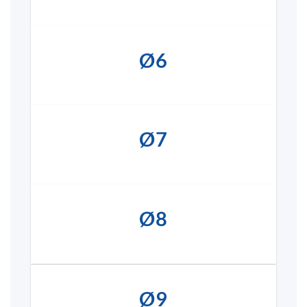
Ø6
Ø7
Ø8
Ø9