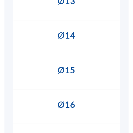
Ø13
Ø14
Ø15
Ø16