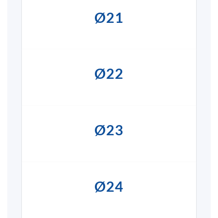
Ø21
Ø22
Ø23
Ø24