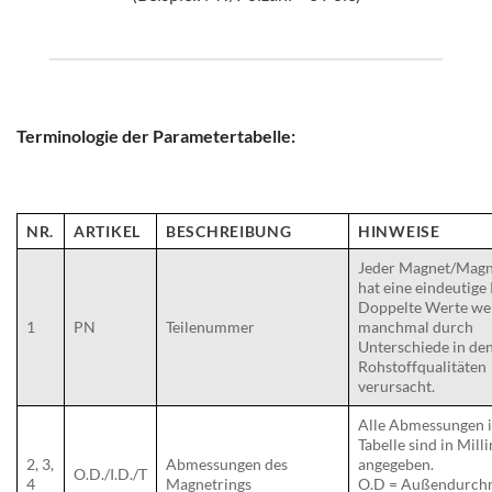
Terminologie der Parametertabelle:
NR.
ARTIKEL
BESCHREIBUNG
HINWEISE
Jeder Magnet/Magn
hat eine eindeutige
Doppelte Werte we
1
PN
Teilenummer
manchmal durch
Unterschiede in de
Rohstoffqualitäten
verursacht.
Alle Abmessungen i
Tabelle sind in Mill
2, 3,
Abmessungen des
angegeben.
O.D./I.D./T
4
Magnetrings
O.D = Außendurch