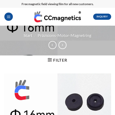
Zum
Free magnetic field viewing film for all new customers.
Inhalt
springen
INQUIRY
Start
/
Präzisions-Motor-Magnetring
FILTER