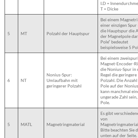
I.D = Innendurchme
T = Dicke
Bei einem Magnetri
einer einzigen Spur 
die Hauptspur die 
5
MT
Polzahl der Hauptspur
der Magnetpole dar
Pole“ bedeutet
beispielsweise 5 Po
Bei einem zweispur
Magnet-Encoder-Ri
die Nonius-Spur in 
Nonius-Spur:
Regel die geringere
6
NT
Umlaufbahn mit
Polzahl. Die Anzahl
geringerer Polzahl
Pole auf der Noniu
kann manchmal ein
ungerade Zahl sein, 
Pole.
Es gibt verschieden
von
5
MATL
Magnetringmaterial
Magnetringmaterial
Bitte beachten Sie 
unten auf der Seite.