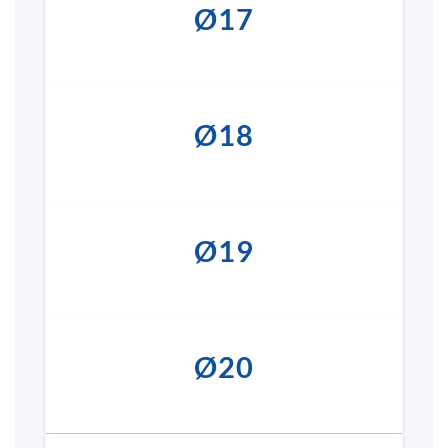
Ø17
Ø18
Ø19
Ø20