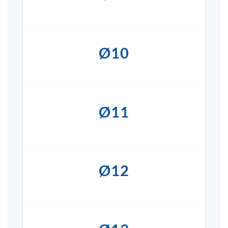
Ø10
Ø11
Ø12