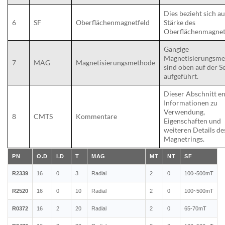
Dies bezieht sich au
6
SF
Oberflächenmagnetfeld
Stärke des
Oberflächenmagnet
Gängige
Magnetisierungsm
7
MAG
Magnetisierungsmethode
sind oben auf der Se
aufgeführt.
Dieser Abschnitt en
Informationen zu
Verwendung,
8
CMTS
Kommentare
Eigenschaften und
weiteren Details de
Magnetrings.
PN
O.D
I.D
T
MAG
MT
NT
SF
R2339
16
0
3
Radial
2
0
100~500mT
R2520
16
0
10
Radial
2
0
100~500mT
R0372
16
2
20
Radial
2
0
65-70mT
F