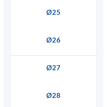
Ø25
Ø26
Ø27
Ø28