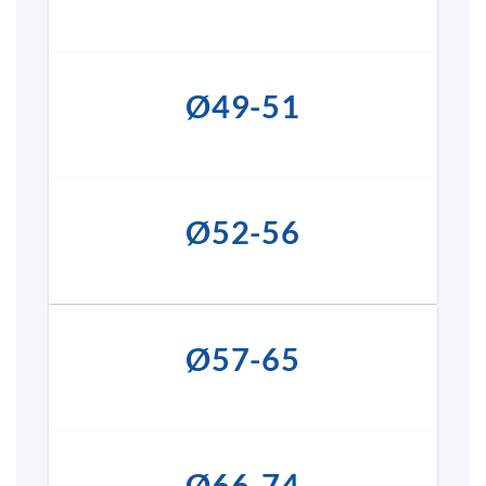
Ø49-51
Ø52-56
Ø57-65
Ø66-74