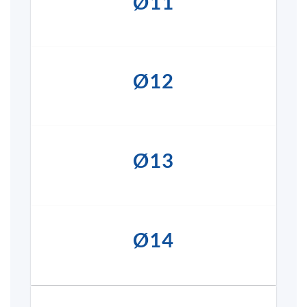
Ø11
Ø12
Ø13
Ø14