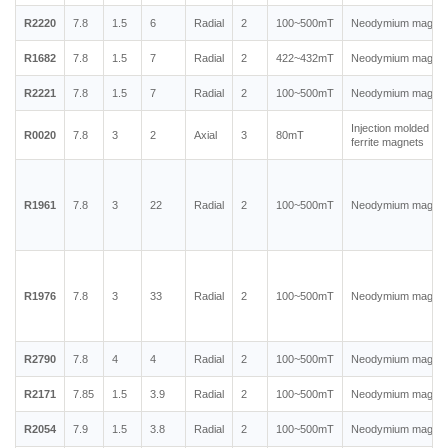
R2220
7.8
1.5
6
Radial
2
100~500mT
Neodymium magnet
R1682
7.8
1.5
7
Radial
2
422~432mT
Neodymium magnet
R2221
7.8
1.5
7
Radial
2
100~500mT
Neodymium magnet
Injection molded
R0020
7.8
3
2
Axial
3
80mT
ferrite magnets
R1961
7.8
3
22
Radial
2
100~500mT
Neodymium magnet
R1976
7.8
3
33
Radial
2
100~500mT
Neodymium magnet
R2790
7.8
4
4
Radial
2
100~500mT
Neodymium magnet
R2171
7.85
1.5
3.9
Radial
2
100~500mT
Neodymium magnet
R2054
7.9
1.5
3.8
Radial
2
100~500mT
Neodymium magnet