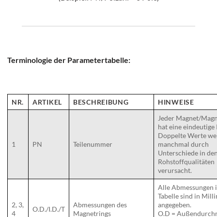
Terminologie der Parametertabelle:
NR.
ARTIKEL
BESCHREIBUNG
HINWEISE
Jeder Magnet/Magn
hat eine eindeutige
Doppelte Werte we
1
PN
Teilenummer
manchmal durch
Unterschiede in de
Rohstoffqualitäten
verursacht.
Alle Abmessungen i
Tabelle sind in Mill
2, 3,
Abmessungen des
angegeben.
O.D./I.D./T
4
Magnetrings
O.D = Außendurch