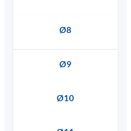
Ø8
Ø9
Ø10