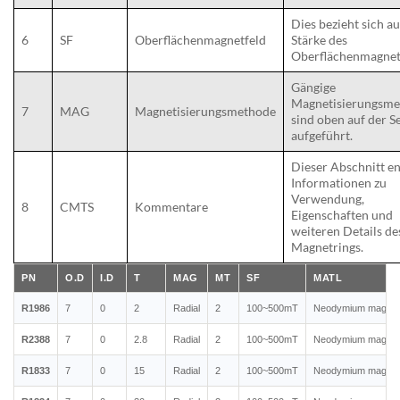
Dies bezieht sich au
6
SF
Oberflächenmagnetfeld
Stärke des
Oberflächenmagnet
Gängige
Magnetisierungsm
7
MAG
Magnetisierungsmethode
sind oben auf der Se
aufgeführt.
Dieser Abschnitt en
Informationen zu
Verwendung,
8
CMTS
Kommentare
Eigenschaften und
weiteren Details de
Magnetrings.
PN
O.D
I.D
T
MAG
MT
SF
MATL
R1986
7
0
2
Radial
2
100~500mT
Neodymium magnet
R2388
7
0
2.8
Radial
2
100~500mT
Neodymium magnet
R1833
7
0
15
Radial
2
100~500mT
Neodymium magnet