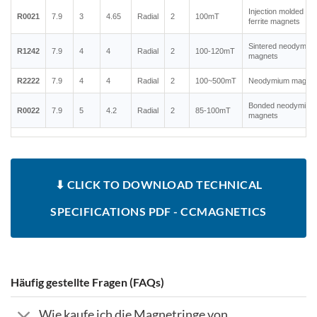
Injection molded
R0021
7.9
3
4.65
Radial
2
100mT
ferrite magnets
Sintered neodymiu
R1242
7.9
4
4
Radial
2
100-120mT
magnets
R2222
7.9
4
4
Radial
2
100~500mT
Neodymium magnet
Bonded neodymium
R0022
7.9
5
4.2
Radial
2
85-100mT
magnets
⬇ CLICK TO DOWNLOAD TECHNICAL
SPECIFICATIONS PDF - CCMAGNETICS
Häufig gestellte Fragen (FAQs)
Wie kaufe ich die Magnetringe von