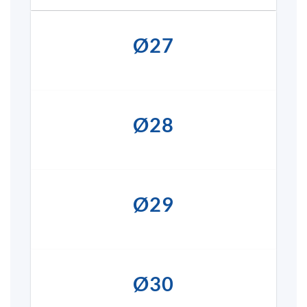
Ø27
Ø28
Ø29
Ø30