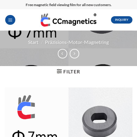
Zum
Free magnetic field viewing film for all new customers.
Inhalt
springen
INQUIRY
Start
/
Präzisions-Motor-Magnetring
FILTER