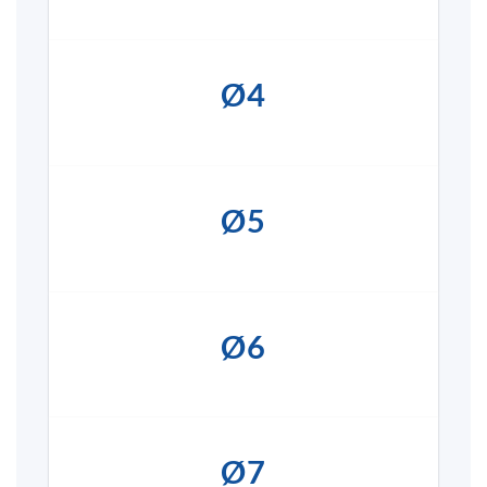
Ø4
Ø5
Ø6
Ø7