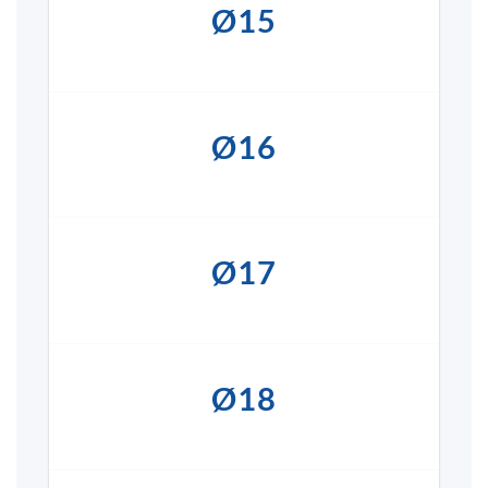
Ø15
Ø16
Ø17
Ø18