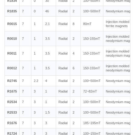
R1834
7
0
30
Radial
2
100~500mT
Neodymium magnet
R1835
7
0
46
Radial
2
100~500mT
Neodymium magnet
Injection molded
R0015
7
1
2.1
Radial
8
80mT
ferrite magnets
Injection molded
R0010
7
1
3.5
Radial
2
150-155mT
neodymium magnet
Injection molded
R0011
7
1
3.5
Radial
4
150-155mT
neodymium magnet
Injection molded
R0012
7
1
3.5
Radial
6
150-155mT
neodymium magnet
R2745
7
2.2
4
Radial
2
100~500mT
Neodymium magnet
R1675
7
3
1
Radial
2
72~82mT
Neodymium magnet
R2534
7
3
1
Radial
2
100~500mT
Neodymium magnet
R2533
7
3
1.5
Radial
2
100~500mT
Neodymium magnet
R1676
7
3
3
Radial
2
185~195mT
Neodymium magnet
R1724
7
3
3
Radial
2
100~150mT
Neodymium magnet