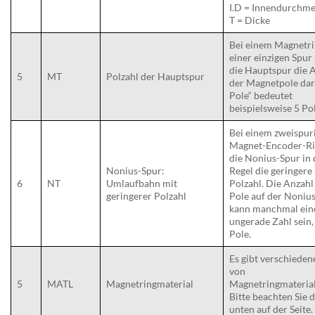
I.D = Innendurchme
T = Dicke
Bei einem Magnetri
einer einzigen Spur 
die Hauptspur die 
5
MT
Polzahl der Hauptspur
der Magnetpole dar
Pole“ bedeutet
beispielsweise 5 Po
Bei einem zweispur
Magnet-Encoder-Ri
die Nonius-Spur in 
Nonius-Spur:
Regel die geringere
6
NT
Umlaufbahn mit
Polzahl. Die Anzahl
geringerer Polzahl
Pole auf der Noniu
kann manchmal ein
ungerade Zahl sein, 
Pole.
Es gibt verschieden
von
5
MATL
Magnetringmaterial
Magnetringmaterial
Bitte beachten Sie 
unten auf der Seite.