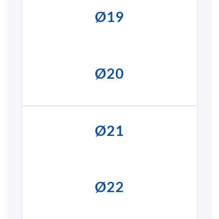
Ø19
Ø20
Ø21
Ø22