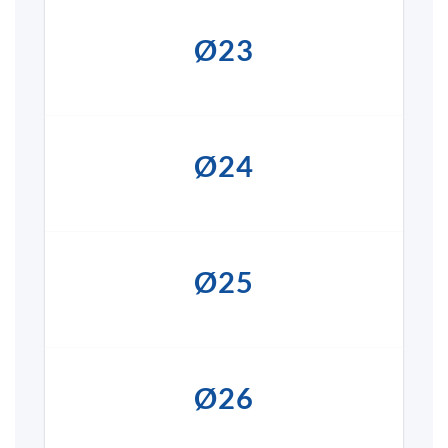
Ø23
Ø24
Ø25
Ø26