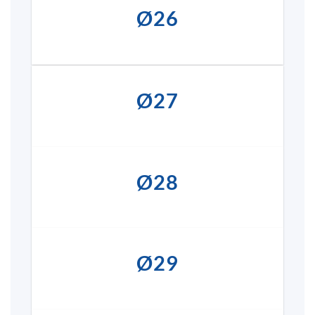
Ø26
Ø27
Ø28
Ø29