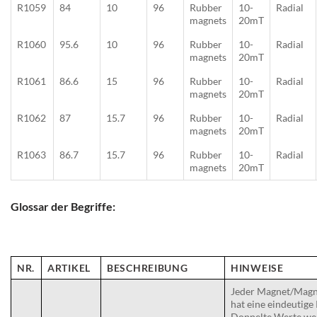
R1059
84
10
96
Rubber
10-
Radial
magnets
20mT
R1060
95.6
10
96
Rubber
10-
Radial
magnets
20mT
R1061
86.6
15
96
Rubber
10-
Radial
magnets
20mT
R1062
87
15.7
96
Rubber
10-
Radial
magnets
20mT
R1063
86.7
15.7
96
Rubber
10-
Radial
magnets
20mT
Glossar der Begriffe:
NR.
ARTIKEL
BESCHREIBUNG
HINWEISE
Jeder Magnet/Magn
hat eine eindeutige
Doppelte Werte we