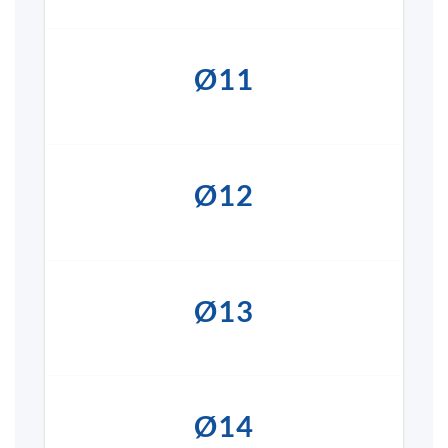
Ø11
Ø12
Ø13
Ø14