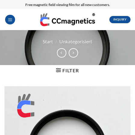
Zum
Free magnetic field viewing film for all new customers.
Inhalt
springen
INQUIRY
Start
/
Unkategorisiert
FILTER