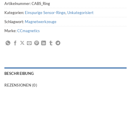
Artikelnummer:
CABS_Ring
Kategorien:
Einspurige Sensor-Ringe
,
Unkategorisiert
Schlagwort:
Magnetwerkzeuge
Marke:
CCmagnetics
BESCHREIBUNG
REZENSIONEN (0)
Einspritzung Ferrit Magnet für Automotive ABS Induktion Motor Lieferant, Automotive ABS Induktion Einspritzung Ferrit Magnetische ABS Ring, Auto ABS Sensor
Ring ABS Ringe Magnetische ABS Ring, Einspritzung Ferrit ABS Sensor Ring Magnet, Auto ABS Sensor Ring Abs Ringe, ABS Magnetische Ring, Renault
Bremsscheiben, Peugeot Bremsscheiben, Citroën Bremsscheiben, FAW Toyota Bremsscheiben, Opel Bremsscheiben, Vauxhall Bremsscheiben, Ford Bremsscheiben,
Mazda Bremsscheiben.