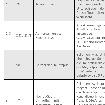
1
PN
Teilenummer
manchmal durch
Unterschiede in de
Rohstoffqualitäten
verursacht.
Alle Abmessungen i
Tabelle sind in Mill
2, 3,
Abmessungen des
angegeben.
O.D./I.D./T
4
Magnetrings
O.D = Außendurch
I.D = Innendurchme
T = Dicke
Bei einem Magnetri
einer einzigen Spur 
die Hauptspur die 
5
MT
Polzahl der Hauptspur
der Magnetpole dar
Pole“ bedeutet
beispielsweise 5 Po
Bei einem zweispur
Magnet-Encoder-Ri
die Nonius-Spur in 
Nonius-Spur:
Regel die geringere
6
NT
Umlaufbahn mit
Polzahl. Die Anzahl
geringerer Polzahl
Pole auf der Noniu