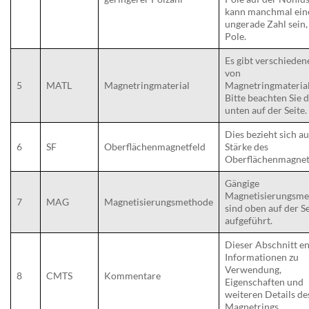
kann manchmal ein
ungerade Zahl sein, 
Pole.
Es gibt verschieden
von
5
MATL
Magnetringmaterial
Magnetringmaterial
Bitte beachten Sie 
unten auf der Seite.
Dies bezieht sich au
6
SF
Oberflächenmagnetfeld
Stärke des
Oberflächenmagnet
Gängige
Magnetisierungsm
7
MAG
Magnetisierungsmethode
sind oben auf der Se
aufgeführt.
Dieser Abschnitt en
Informationen zu
Verwendung,
8
CMTS
Kommentare
Eigenschaften und
weiteren Details de
Magnetrings.