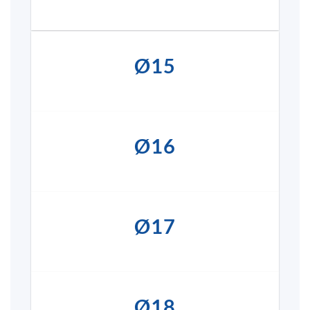
Ø15
Ø16
Ø17
Ø18