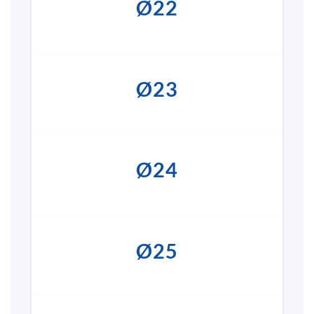
Ø22
Ø23
Ø24
Ø25