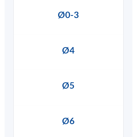
Ø0-3
Ø4
Ø5
Ø6