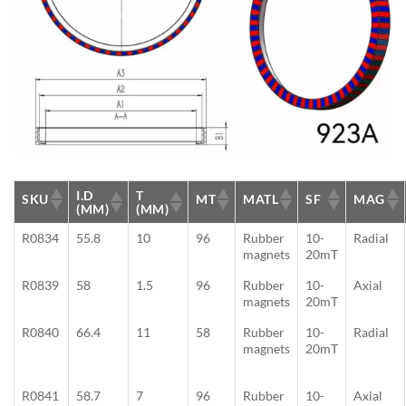
I.D
T
SKU
MT
MATL
SF
MAG
(MM)
(MM)
R0834
55.8
10
96
Rubber
10-
Radial
magnets
20mT
R0839
58
1.5
96
Rubber
10-
Axial
magnets
20mT
R0840
66.4
11
58
Rubber
10-
Radial
magnets
20mT
R0841
58.7
7
96
Rubber
10-
Axial