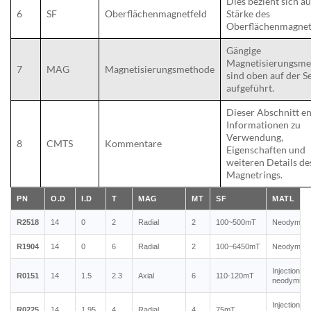
Dies bezieht sich au
6
SF
Oberflächenmagnetfeld
Stärke des
Oberflächenmagnet
Gängige
Magnetisierungsm
7
MAG
Magnetisierungsmethode
sind oben auf der Se
aufgeführt.
Dieser Abschnitt en
Informationen zu
Verwendung,
8
CMTS
Kommentare
Eigenschaften und
weiteren Details de
Magnetrings.
PN
O.D
I.D
T
MAG
MT
SF
MATL
R2518
14
0
2
Radial
2
100~500mT
Neodymium
R1904
14
0
6
Radial
2
100~6450mT
Neodymium
Injection m
R0151
14
1.5
2.3
Axial
6
110-120mT
neodymium
Injection m
R0225
14
1.95
4
Radial
4
75mT