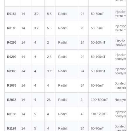
Injection m
R0184
14
3.2
5.5
Radial
24
50-60mT
ferrite mag
Injection m
R0185
14
3.2
5.5
Radial
26
50-55mT
ferrite mag
Injection m
R0298
14
4
2
Radial
24
50-100mT
neodymium
Injection m
R0299
14
4
2.3
Radial
24
50-100mT
neodymium
Injection m
R0300
14
4
3.15
Radial
24
50-100mT
neodymium
Bonded ne
R1083
14
4
4
Radial
24
60-70mT
magnets
R2038
14
4
26
Radial
2
100~500mT
Neodymium
Injection m
R0133
14
5
4
Radial
4
110-120mT
neodymium
Bonded ne
R1126
14
5
4
Radial
24
60-70mT
magnets