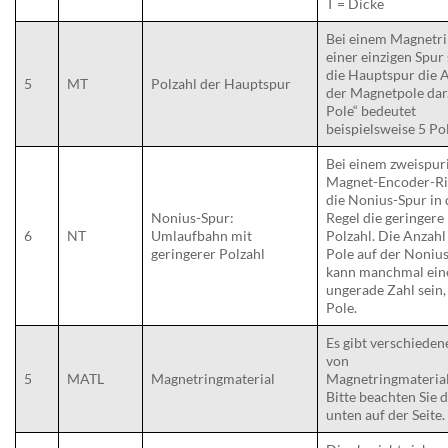
T = Dicke
Bei einem Magnetri
einer einzigen Spur 
die Hauptspur die 
5
MT
Polzahl der Hauptspur
der Magnetpole dar
Pole“ bedeutet
beispielsweise 5 Po
Bei einem zweispur
Magnet-Encoder-Ri
die Nonius-Spur in 
Nonius-Spur:
Regel die geringere
6
NT
Umlaufbahn mit
Polzahl. Die Anzahl
geringerer Polzahl
Pole auf der Noniu
kann manchmal ein
ungerade Zahl sein, 
Pole.
Es gibt verschieden
von
5
MATL
Magnetringmaterial
Magnetringmaterial
Bitte beachten Sie 
unten auf der Seite.