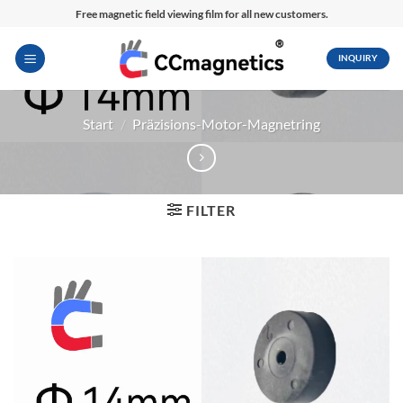
Zum
Free magnetic field viewing film for all new customers.
Inhalt
springen
INQUIRY
Start
/
Präzisions-Motor-Magnetring
FILTER