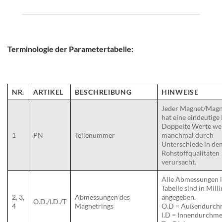
Terminologie der Parametertabelle:
NR.
ARTIKEL
BESCHREIBUNG
HINWEISE
Jeder Magnet/Magn
hat eine eindeutige
Doppelte Werte we
1
PN
Teilenummer
manchmal durch
Unterschiede in de
Rohstoffqualitäten
verursacht.
Alle Abmessungen i
Tabelle sind in Mill
2, 3,
Abmessungen des
angegeben.
O.D./I.D./T
4
Magnetrings
O.D = Außendurch
I.D = Innendurchme