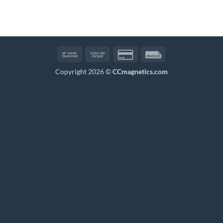
Bank
Cash
Credit
Invoice
Transfer
on
Card
Copyright 2026 ©
CCmagnetics.com
Pickup
2