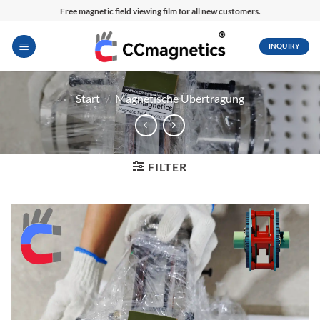
Zum
Free magnetic field viewing film for all new customers.
Inhalt
springen
INQUIRY
Start
/
Magnetische Übertragung
FILTER