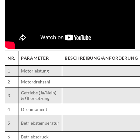
NR.
PARAMETER
BESCHREIBUNG/ANFORDERUNG
1
Motorleistung
2
Motordrehzahl
Getriebe (Ja/Nein)
3
& Übersetzung
4
Drehmoment
5
Betriebstemperatur
6
Betriebsdruck