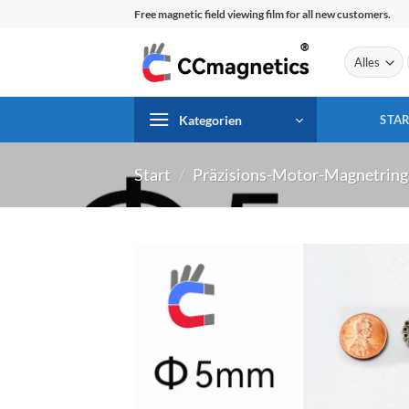
Zum
Free magnetic field viewing film for all new customers.
Inhalt
springen
Kategorien
STAR
Start
/
Präzisions-Motor-Magnetring