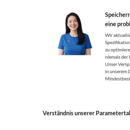
Speichern
eine prob
Wir aktuali
Spezifikatio
zu optimier
niemals der
Unser Verspr
in unserem 
Mindestbes
Verständnis unserer Parametertab