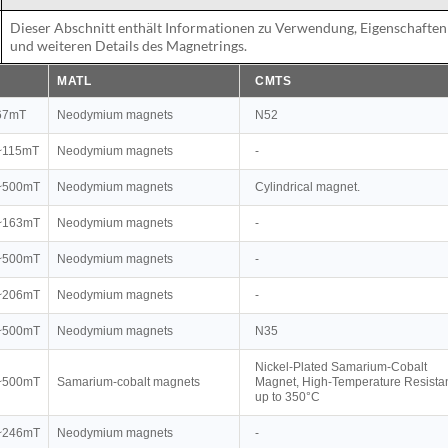
Dieser Abschnitt enthält Informationen zu Verwendung, Eigenschaften
und weiteren Details des Magnetrings.
MATL
CMTS
67mT
Neodymium magnets
N52
~115mT
Neodymium magnets
-
~500mT
Neodymium magnets
Cylindrical magnet.
~163mT
Neodymium magnets
-
~500mT
Neodymium magnets
-
~206mT
Neodymium magnets
-
~500mT
Neodymium magnets
N35
Nickel-Plated Samarium-Cobalt
~500mT
Samarium-cobalt magnets
Magnet, High-Temperature Resista
up to 350°C
~246mT
Neodymium magnets
-