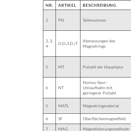
NR.
ARTIKEL
BESCHREIBUNG
1
PN
Teilenummer
2, 3,
Abmessungen des
O.D./I.D./T
4
Magnetrings
5
MT
Polzahl der Hauptspur
Nonius-Spur:
6
NT
Umlaufbahn mit
geringerer Polzahl
5
MATL
Magnetringmaterial
6
SF
Oberflächenmagnetfeld
7
MAG
Magnetisierungsmethode