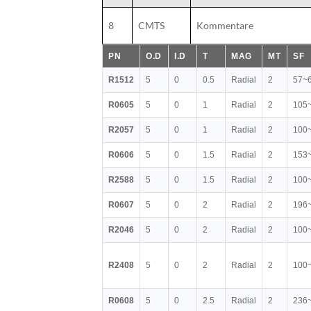
8
CMTS
Kommentare
PN
O.D
I.D
T
MAG
MT
SF
R1512
5
0
0.5
Radial
2
57~
R0605
5
0
1
Radial
2
105
R2057
5
0
1
Radial
2
100
R0606
5
0
1.5
Radial
2
153
R2588
5
0
1.5
Radial
2
100
R0607
5
0
2
Radial
2
196
R2046
5
0
2
Radial
2
100
R2408
5
0
2
Radial
2
100
R0608
5
0
2.5
Radial
2
236