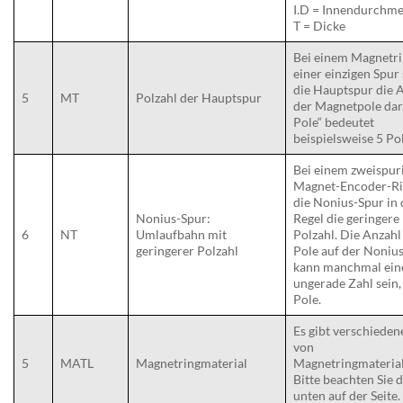
I.D = Innendurchme
T = Dicke
Bei einem Magnetri
einer einzigen Spur 
die Hauptspur die 
5
MT
Polzahl der Hauptspur
der Magnetpole dar
Pole“ bedeutet
beispielsweise 5 Po
Bei einem zweispur
Magnet-Encoder-Ri
die Nonius-Spur in 
Nonius-Spur:
Regel die geringere
6
NT
Umlaufbahn mit
Polzahl. Die Anzahl
geringerer Polzahl
Pole auf der Noniu
kann manchmal ein
ungerade Zahl sein, 
Pole.
Es gibt verschieden
von
5
MATL
Magnetringmaterial
Magnetringmaterial
Bitte beachten Sie 
unten auf der Seite.