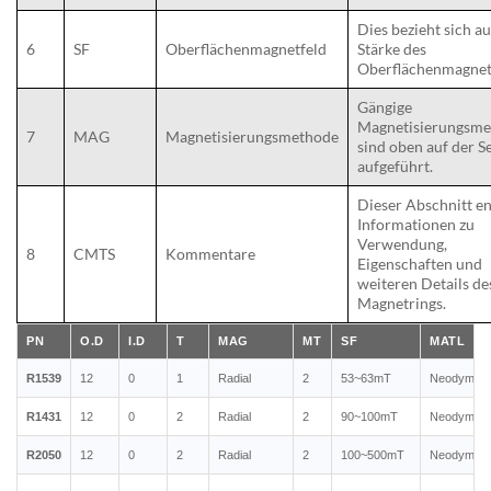
Dies bezieht sich au
6
SF
Oberflächenmagnetfeld
Stärke des
Oberflächenmagnet
Gängige
Magnetisierungsm
7
MAG
Magnetisierungsmethode
sind oben auf der Se
aufgeführt.
Dieser Abschnitt en
Informationen zu
Verwendung,
8
CMTS
Kommentare
Eigenschaften und
weiteren Details de
Magnetrings.
PN
O.D
I.D
T
MAG
MT
SF
MATL
R1539
12
0
1
Radial
2
53~63mT
Neodymium
R1431
12
0
2
Radial
2
90~100mT
Neodymium
R2050
12
0
2
Radial
2
100~500mT
Neodymium