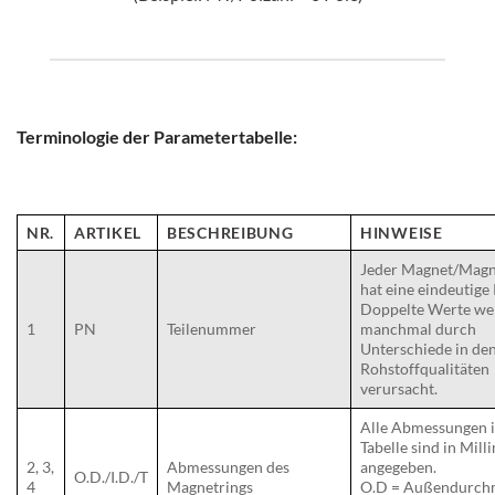
Terminologie der Parametertabelle:
NR.
ARTIKEL
BESCHREIBUNG
HINWEISE
Jeder Magnet/Magn
hat eine eindeutige
Doppelte Werte we
1
PN
Teilenummer
manchmal durch
Unterschiede in de
Rohstoffqualitäten
verursacht.
Alle Abmessungen i
Tabelle sind in Mill
2, 3,
Abmessungen des
angegeben.
O.D./I.D./T
4
Magnetrings
O.D = Außendurch