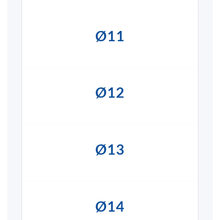
Ø11
Ø12
Ø13
Ø14