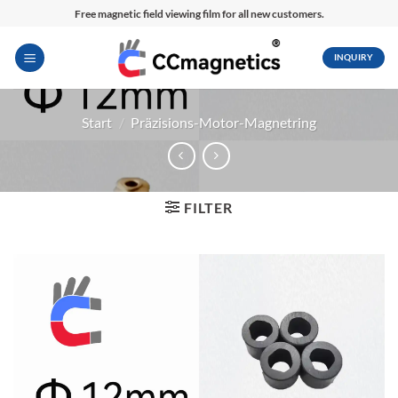
Zum
Free magnetic field viewing film for all new customers.
Inhalt
springen
INQUIRY
Start
/
Präzisions-Motor-Magnetring
FILTER