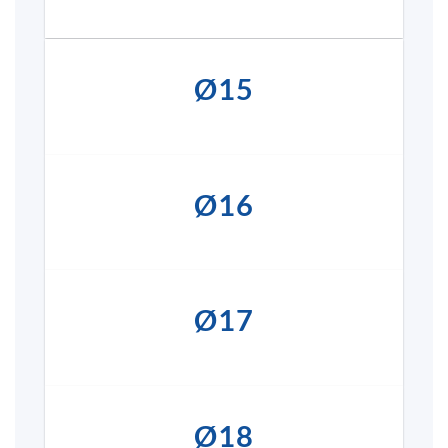
Ø15
Ø16
Ø17
Ø18