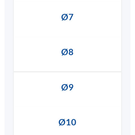
Ø7
Ø8
Ø9
Ø10