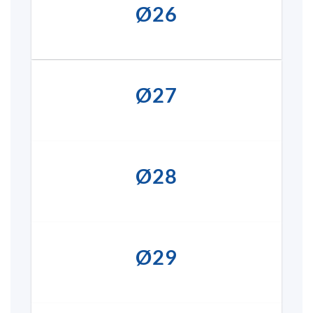
Ø26
Ø27
Ø28
Ø29