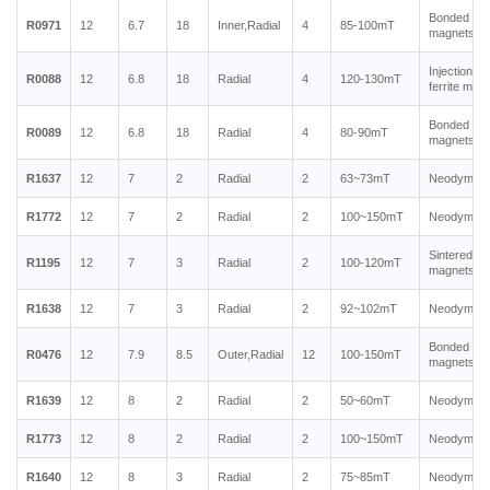
Bonded ne
R0971
12
6.7
18
Inner,Radial
4
85-100mT
magnets
Injection m
R0088
12
6.8
18
Radial
4
120-130mT
ferrite mag
Bonded ne
R0089
12
6.8
18
Radial
4
80-90mT
magnets
R1637
12
7
2
Radial
2
63~73mT
Neodymium
R1772
12
7
2
Radial
2
100~150mT
Neodymium
Sintered n
R1195
12
7
3
Radial
2
100-120mT
magnets
R1638
12
7
3
Radial
2
92~102mT
Neodymium
Bonded ne
R0476
12
7.9
8.5
Outer,Radial
12
100-150mT
magnets
R1639
12
8
2
Radial
2
50~60mT
Neodymium
R1773
12
8
2
Radial
2
100~150mT
Neodymium
R1640
12
8
3
Radial
2
75~85mT
Neodymium