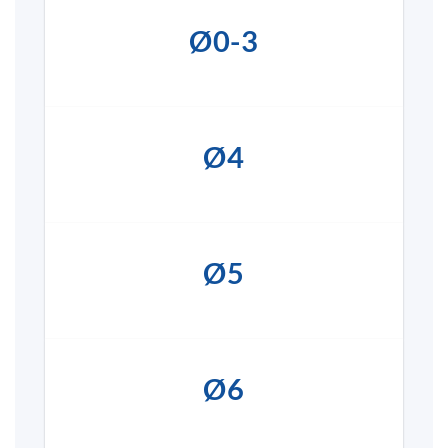
Ø0-3
Ø4
Ø5
Ø6