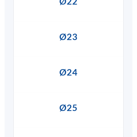
Ø22
Ø23
Ø24
Ø25