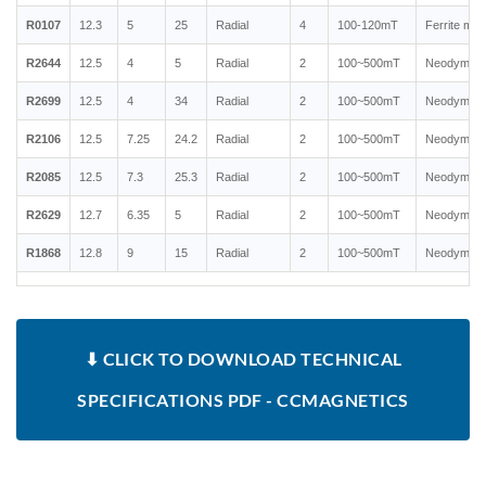
R0107
12.3
5
25
Radial
4
100-120mT
Ferrite ma
R2644
12.5
4
5
Radial
2
100~500mT
Neodymium
R2699
12.5
4
34
Radial
2
100~500mT
Neodymium
R2106
12.5
7.25
24.2
Radial
2
100~500mT
Neodymium
R2085
12.5
7.3
25.3
Radial
2
100~500mT
Neodymium
R2629
12.7
6.35
5
Radial
2
100~500mT
Neodymium
R1868
12.8
9
15
Radial
2
100~500mT
Neodymium
⬇ CLICK TO DOWNLOAD TECHNICAL
SPECIFICATIONS PDF - CCMAGNETICS