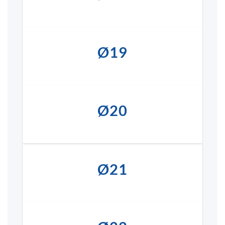
Ø19
Ø20
Ø21