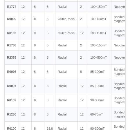
R1774
12
8
3
Radial
2
100~150mT
Neodymium
Bonded ne
R0099
12
8
5
Outer,Radial
2
100-150mT
magnets
Bonded ne
R0103
12
8
5
Outer,Radial
12
100-150mT
magnets
R1736
12
8
5
Radial
2
100~150mT
Neodymium
R2359
12
8
5
Radial
2
100~500mT
Neodymium
Bonded ne
R0096
12
8
8
Radial
8
85-100mT
magnets
Bonded ne
R0097
12
8
8
Radial
12
85-100mT
magnets
Bonded ne
R0102
12
8
8
Radial
12
90-300mT
magnets
Bonded ne
R1250
12
8
8
Radial
12
60-70mT
magnets
Bonded ne
R0100
12
8
18.8
Radial
12
90-300mT