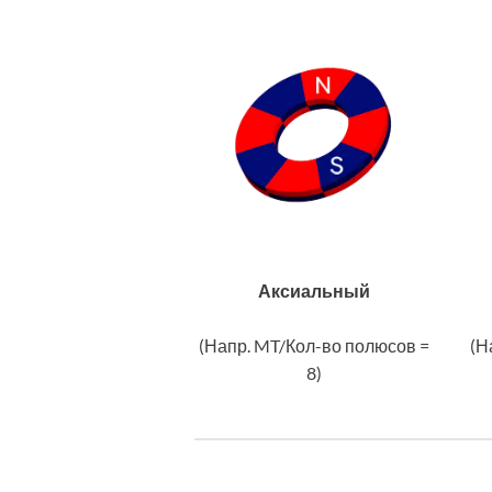
Аксиальный
(Напр. MT/Кол-во полюсов =
(Н
8)