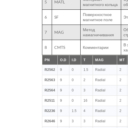
5
MATL
магнитного кольца
об
Поверхностное
6
SF
Эт
магнитное поле
Метод
Об
7
MAG
намагничивания
ст
В 
8
CMTS
Комментарии
ха
PN
O.D
I.D
T
MAG
MT
R2562
9
0
1.5
Radial
2
R2563
9
0
2
Radial
2
R2564
9
0
3
Radial
2
R2511
9
0
16
Radial
2
R2236
9
1.5
4
Radial
2
R2646
9
3
3
Radial
2