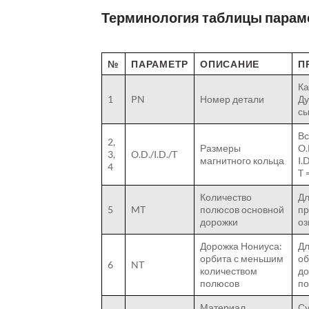
Терминология таблицы парам
№
ПАРАМЕТР
ОПИСАНИЕ
П
Ка
1
PN
Номер детали
Ду
сы
Вс
2,
Размеры
O.
3,
O.D./I.D./T
магнитного кольца
I.
4
T 
Количество
Дл
5
MT
полюсов основной
пр
дорожки
оз
Дорожка Нониуса:
Дл
орбита с меньшим
об
6
NT
количеством
до
полюсов
по
Материал
Су