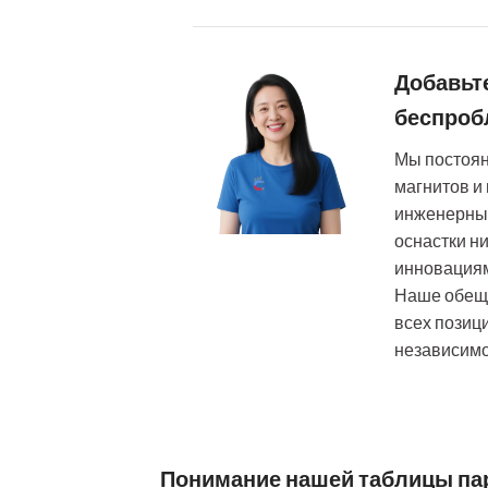
Добавьте
беспроб
Мы постоя
магнитов и
инженерный
оснастки н
инновация
Наше обеща
всех позиц
независимо
Понимание нашей таблицы па