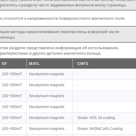
ратитесь к разделу часто задаваемых вопросов внизу страницы.
о относится к напряженности поверхностного магнитного поля.
щие методы намагничивания перечислены в верхней части
раницы.
этом разделе представлена информация об использовании,
рактеристиках и других деталях магнитного кольца.
SF
MATL
CMTS
100~500mT
Neodymium magnets
-
100~500mT
Neodymium magnets
-
100~500mT
Neodymium magnets
-
100~500mT
Neodymium magnets
-
100~500mT
Neodymium magnets
Grade: N35, Ni coating
100~500mT
Neodymium magnets
Grade: N40NiCuNi Coating.