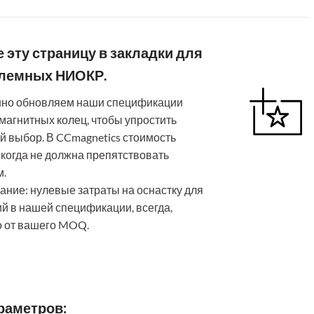
 эту страницу в закладки для
лемных НИОКР.
нно обновляем наши спецификации
 магнитных колец, чтобы упростить
 выбор. В CCmagnetics стоимость
икогда не должна препятствовать
м.
ние: нулевые затраты на оснастку для
ий в нашей спецификации, всегда,
 от вашего MOQ.
раметров: