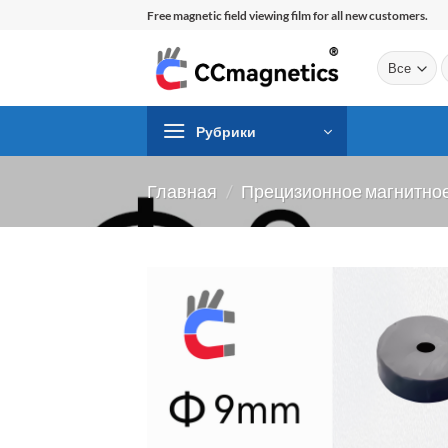
Перейти
Free magnetic field viewing film for all new customers.
к
содержимому
И
Рубрики
Главная
/
Прецизионное магнитное