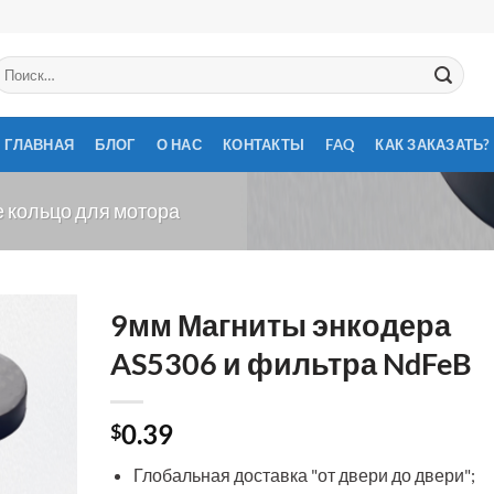
скать:
ГЛАВНАЯ
БЛОГ
О НАС
КОНТАКТЫ
FAQ
КАК ЗАКАЗАТЬ?
 кольцо для мотора
9мм Магниты энкодера
AS5306 и фильтра NdFeB
0.39
$
Глобальная доставка "от двери до двери";