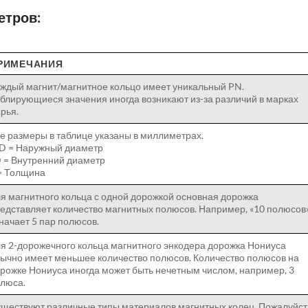
етров:
РИМЕЧАНИЯ
ждый магнит/магнитное кольцо имеет уникальный PN.
блирующиеся значения иногда возникают из-за различий в марках
рья.
е размеры в таблице указаны в миллиметрах.
D = Наружный диаметр
D = Внутренний диаметр
= Толщина
я магнитного кольца с одной дорожкой основная дорожка
едставляет количество магнитных полюсов. Например, «10 полюсов
начает 5 пар полюсов.
я 2-дорожечного кольца магнитного энкодера дорожка Нониуса
ычно имеет меньшее количество полюсов. Количество полюсов на
рожке Нониуса иногда может быть нечетным числом, например, 3
люса.
ществуют различные типы материалов магнитных колец. Пожалуйст