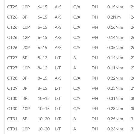
CT25
10P
6~15
A/S
C/A
F/H
0.15N.m
2
CT26
8P
6~15
A/S
C/A
F/H
0.2N.m
2
CT26
10P
6~15
A/S
C/A
F/H
0.16N.m
2
CT26
12P
6~15
A/S
C/A
F/H
0.14N.m
2
CT26
20P
6~15
A/S
C/A
F/H
0.05N.m
2
CT27
8P
8~12
L/T
A
F/H
0.14N.m
2
CT27
10P
8~12
L/T
A
F/H
0.11N.m
2
CT28
8P
8~15
A/S
C/A
F/H
0.22N.m
2
CT29
8P
8~15
L/T
C/A
F/H
0.25N.m
2
CT30
8P
10~15
L/T
C/A
F/H
0.31N.m
3
CT30
10P
10~15
L/T
C/A
F/H
0.28N.m
3
CT31
8P
10~20
L/T
A
F/H
0.25N.m
3
CT31
10P
10~20
L/T
A
F/H
0.23N.m
3