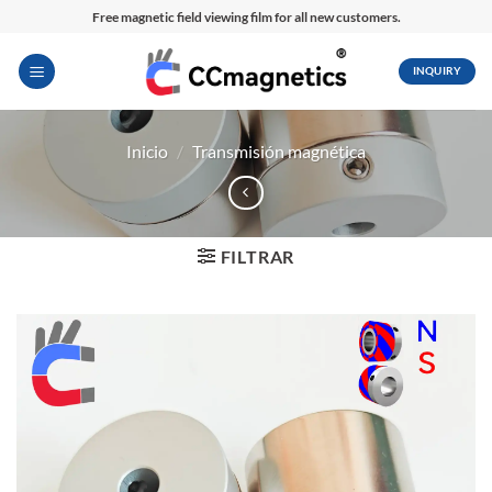
Saltar
Free magnetic field viewing film for all new customers.
al
contenido
INQUIRY
Inicio
/
Transmisión magnética
FILTRAR