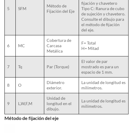
fijación y chavetero
Método de
5
SFM
Tipo C: Ranura de cubo
Fijación del Eje
de sujeción y chavetero.
Consulte el dibujo para
el método de fijación
del eje.
Cobertura de
F= Total
6
MC
Carcasa
H= Mitad
Metálica
El valor de par
7
Tq
Par (Torque)
mostrado es para un
espacio de 1 mm.
Diámetro
La unidad de longitud es
8
O
exterior.
milímetros.
Unidad de
La unidad de longitud es
9
L,W,F,M
longitud en el
milímetros.
dibujo.
Método de fijación del eje