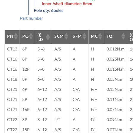
(I)
(
PN
PQ
SCM
SFM
MC
TQ
I.D
O
CT13
6P
5~6
A/S
A
H
0.012N.m
1
CT16
8P
5~8
A/S
A
H
0.025N.m
1
CT16
12P
5~8
A/S
A
H
0.015N.m
1
CT18
8P
6~8
A/S
A
H
0.05N.m
1
CT21
6P
6~12
A/S
C/A
F/H
0.13N.m
2
CT21
8P
6~12
A/S
C/A
F/H
0.11N.m
2
CT21
16P
6~12
A/S
C/A
F/H
0.07N.m
2
CT22
8P
8~12
L/T
A
F/H
0.09N.m
2
CT22
18P
6~12
A/S
C/A
F/H
0.07N.m
2