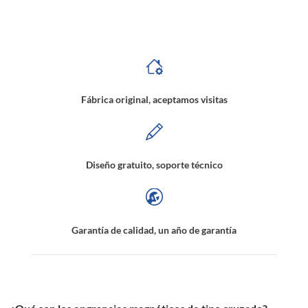
Engranajes de transmisión en ángulo recto, Engranaje cónico magnético, Engranaje magnético de tipo perpendicular, Acoplamientos de transmisión en ángulo recto,
Acoplamientos cónicos magnéticos, Acoplamientos magnéticos de tipo perpendicular
Fábrica original, aceptamos visitas
Diseño gratuito, soporte técnico
Garantía de calidad, un año de garantía