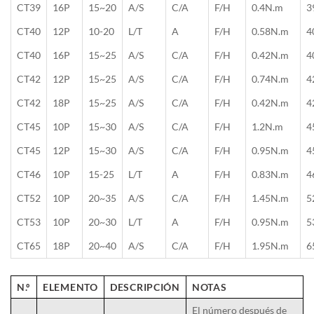
CT39
16P
15~20
A/S
C/A
F/H
0.4N.m
3
CT40
12P
10-20
L/T
A
F/H
0.58N.m
4
CT40
16P
15~25
A/S
C/A
F/H
0.42N.m
4
CT42
12P
15~25
A/S
C/A
F/H
0.74N.m
4
CT42
18P
15~25
A/S
C/A
F/H
0.42N.m
4
CT45
10P
15~30
A/S
C/A
F/H
1.2N.m
4
CT45
12P
15~30
A/S
C/A
F/H
0.95N.m
4
CT46
10P
15-25
L/T
A
F/H
0.83N.m
4
CT52
10P
20~35
A/S
C/A
F/H
1.45N.m
5
CT53
10P
20~30
L/T
A
F/H
0.95N.m
5
CT65
18P
20~40
A/S
C/A
F/H
1.95N.m
6
N.º
ELEMENTO
DESCRIPCIÓN
NOTAS
El número después de