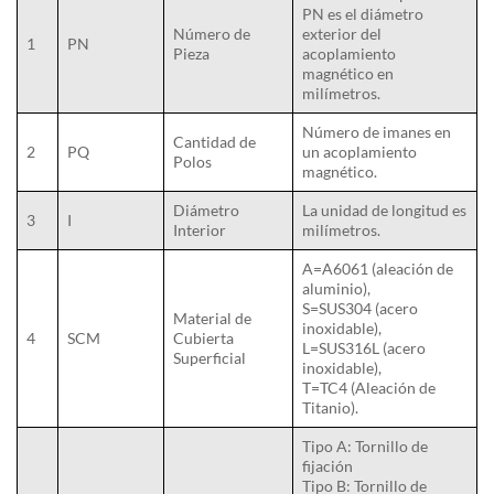
PN es el diámetro
Número de
exterior del
1
PN
Pieza
acoplamiento
magnético en
milímetros.
Número de imanes en
Cantidad de
2
PQ
un acoplamiento
Polos
magnético.
Diámetro
La unidad de longitud es
3
I
Interior
milímetros.
A=A6061 (aleación de
aluminio),
S=SUS304 (acero
Material de
inoxidable),
4
SCM
Cubierta
L=SUS316L (acero
Superficial
inoxidable),
T=TC4 (Aleación de
Titanio).
Tipo A: Tornillo de
fijación
Tipo B: Tornillo de