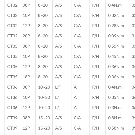
CT32
08P
8~20
A/S
C/A
F/H
0.4N.m
3
CT32
10P
8~20
A/S
C/A
F/H
0.32N.m
3
CT32
12P
8~20
A/S
C/A
F/H
0.28N.m
3
CT32
20P
8~20
A/S
C/A
F/H
0.09N.m
3
CT35
08P
8~20
A/S
C/A
F/H
0.55N.m
3
CT35
10P
8~20
A/S
C/A
F/H
0.45N.m
3
CT35
12P
8~20
A/S
C/A
F/H
0.36N.m
3
CT35
18P
8~20
A/S
C/A
F/H
0.36N.m
3
CT36
08P
10~20
L/T
A
F/H
0.4N.m
3
CT36
10P
10~20
L/T
A
F/H
0.35N.m
3
CT36
12P
10~20
L/T
A
F/H
0.3N.m
3
CT39
08P
15~20
A/S
C/A
F/H
0.8N.m
3
CT39
12P
15~20
A/S
C/A
F/H
0.58N.m
3