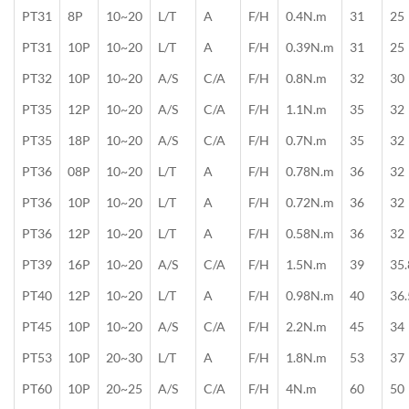
PT31
8P
10~20
L/T
A
F/H
0.4N.m
31
25
PT31
10P
10~20
L/T
A
F/H
0.39N.m
31
25
PT32
10P
10~20
A/S
C/A
F/H
0.8N.m
32
30
PT35
12P
10~20
A/S
C/A
F/H
1.1N.m
35
32
PT35
18P
10~20
A/S
C/A
F/H
0.7N.m
35
32
PT36
08P
10~20
L/T
A
F/H
0.78N.m
36
32
PT36
10P
10~20
L/T
A
F/H
0.72N.m
36
32
PT36
12P
10~20
L/T
A
F/H
0.58N.m
36
32
PT39
16P
10~20
A/S
C/A
F/H
1.5N.m
39
35.
PT40
12P
10~20
L/T
A
F/H
0.98N.m
40
36.
PT45
10P
10~20
A/S
C/A
F/H
2.2N.m
45
34
PT53
10P
20~30
L/T
A
F/H
1.8N.m
53
37
PT60
10P
20~25
A/S
C/A
F/H
4N.m
60
50