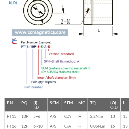
PN
PQ
(I)
SCM
SFM
MC
TQ
(O)
L
I.D
O.D
PT13
10P
5~6
A/S
C/A
H
2.2N.m
13
15
PT16
12P
6~10
A/S
C/A
H
0.05N.m
16
13