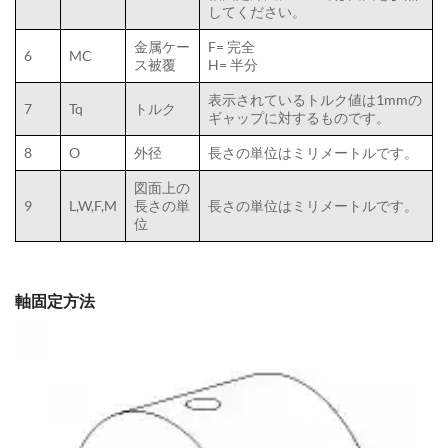
してください。
金属ケー
F= 完全
6
MC
ス被覆
H= 半分
表示されているトルク値は1mmの
7
Tq
トルク
ギャップに対するものです。
8
O
外径
長さの単位はミリメートルです。
図面上の
9
L,W,F,M
長さの単
長さの単位はミリメートルです。
位
軸固定方法