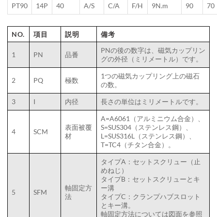
PT90
14P
40
A/S
C/A
F/H
9N.m
90
70
NO.
項目
説明
備考
PNの後の数字は、磁気カップリン
1
PN
品番
グの外径（ミリメートル）です。
1つの磁気カップリング上の磁石
2
PQ
極数
の数。
3
I
内径
長さの単位はミリメートルです。
A=A6061（アルミニウム合金）、
表面被覆
S=SUS304（ステンレス鋼）、
4
SCM
材
L=SUS316L（ステンレス鋼）、
T=TC4（チタン合金）。
タイプA：セットスクリュー（止
めねじ）
タイプB：セットスクリューとキ
軸固定方
ー溝
5
SFM
法
タイプC：クランプハブスロット
とキー溝。
軸固定方法については図面を参照