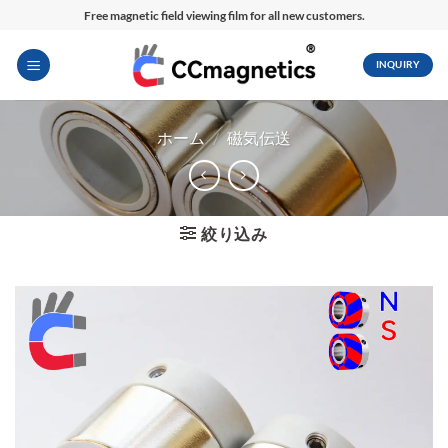
内
Free magnetic field viewing film for all new customers.
容
を
INQUIRY
ス
キ
ッ
ホーム
/
磁気伝送
プ
絞り込み