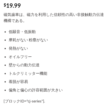
19.99
$
磁気歯車は、磁力を利用した信頼性の高い非接触動力伝達
機構である。
低騒音・低振動
摩耗がない 粉塵がない
発熱がない
オイルフリー
壁からの動力伝達
トルクリミッター機能
着脱が容易
偏角と偏心の許容範囲が大きい
[ブロックID="cj-series"].