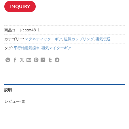
INQUIRY
商品コード:
ccm48-1
カテゴリー:
マグネティック・ギア
,
磁気カップリング
,
磁気伝送
タグ:
平行軸磁気歯車
,
磁気マイターギア
説明
レビュー (0)
平行型磁気ギア, 平行型磁気カップリング, 平行構成磁気ギア