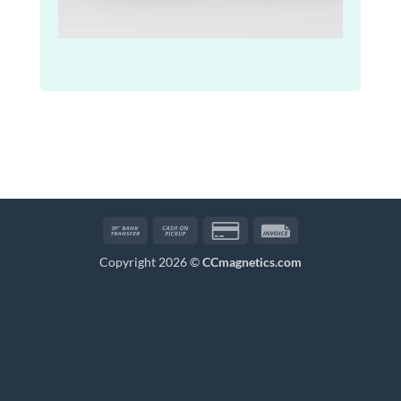
Bank
Cash
Credit
Invoice
Transfer
on
Card
Copyright 2026 ©
CCmagnetics.com
Pickup
2