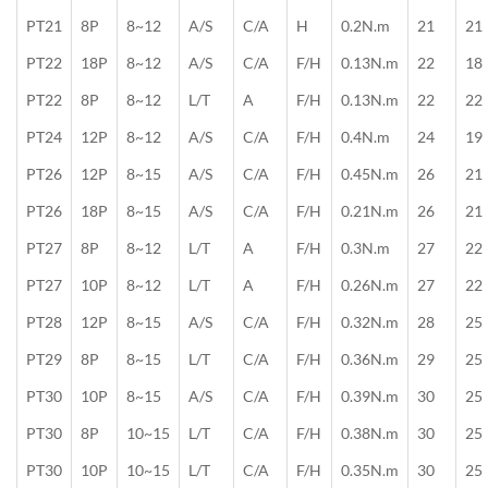
PT21
8P
8~12
A/S
C/A
H
0.2N.m
21
21
PT22
18P
8~12
A/S
C/A
F/H
0.13N.m
22
18
PT22
8P
8~12
L/T
A
F/H
0.13N.m
22
22
PT24
12P
8~12
A/S
C/A
F/H
0.4N.m
24
19
PT26
12P
8~15
A/S
C/A
F/H
0.45N.m
26
21
PT26
18P
8~15
A/S
C/A
F/H
0.21N.m
26
21
PT27
8P
8~12
L/T
A
F/H
0.3N.m
27
22
PT27
10P
8~12
L/T
A
F/H
0.26N.m
27
22
PT28
12P
8~15
A/S
C/A
F/H
0.32N.m
28
25
PT29
8P
8~15
L/T
C/A
F/H
0.36N.m
29
25
PT30
10P
8~15
A/S
C/A
F/H
0.39N.m
30
25
PT30
8P
10~15
L/T
C/A
F/H
0.38N.m
30
25
PT30
10P
10~15
L/T
C/A
F/H
0.35N.m
30
25