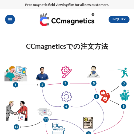
内
Free magnetic field viewing film for all new customers.
容
を
INQUIRY
ス
キ
ッ
CCmagneticsでの注文方法
プ