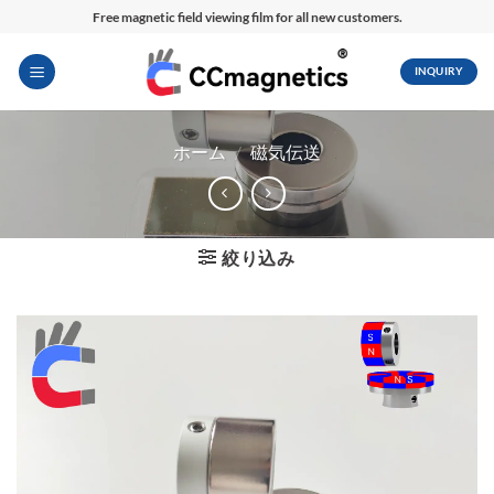
内
Free magnetic field viewing film for all new customers.
容
を
INQUIRY
ス
キ
ッ
ホーム
/
磁気伝送
プ
絞り込み