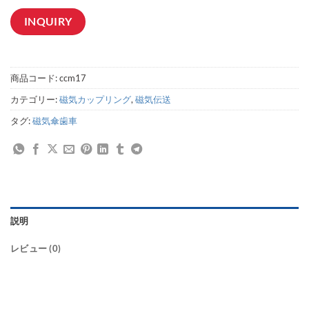
INQUIRY
商品コード:
ccm17
カテゴリー:
磁気カップリング
,
磁気伝送
タグ:
磁気傘歯車
説明
レビュー (0)
直角回転伝達, 磁気ベベルカップリング, 直角磁気ギア, 磁気ベベルギア, マグネティックベベルカップリング, 回転伝達, MP磁気ギア, ML磁気カップリング, ベ
ベル型磁気ギア, 磁気マイターギア, FDS / FBS型非接触ベベルギア