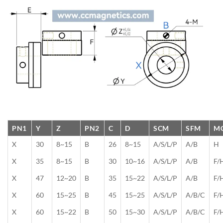
PN1
Y
Z
PN2
C
D
SCM
SFM
M
X
30
8~15
B
26
8~15
A/S/L/P
A/B
H
X
35
8~15
B
30
10~16
A/S/L/P
A/B
F/
X
47
12~20
B
35
15~22
A/S/L/P
A/B
F/
X
60
15~25
B
45
15~25
A/S/L/P
A/B/C
F/
X
60
15~22
B
50
15~30
A/S/L/P
A/B/C
F/