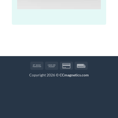
Bank
Cash
Credit
Invoice
Transfer
on
Card
Copyright 2026 ©
CCmagnetics.com
Pickup
2