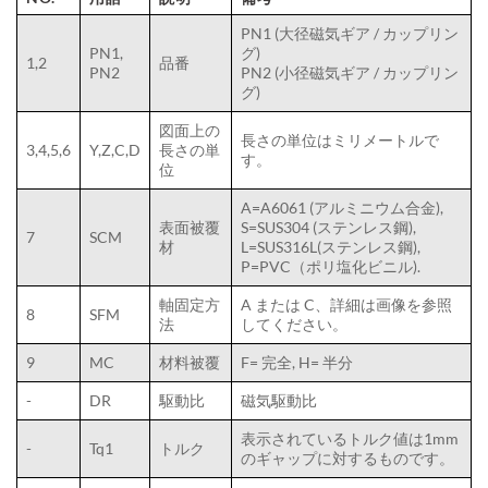
PN1 (大径磁気ギア / カップリン
PN1,
グ)
1,2
品番
PN2
PN2 (小径磁気ギア / カップリン
グ)
図面上の
長さの単位はミリメートルで
3,4,5,6
Y,Z,C,D
長さの単
す。
位
A=A6061 (アルミニウム合金),
表面被覆
S=SUS304 (ステンレス鋼),
7
SCM
材
L=SUS316L(ステンレス鋼),
P=PVC（ポリ塩化ビニル).
軸固定方
A または C、詳細は画像を参照
8
SFM
法
してください。
9
MC
材料被覆
F= 完全, H= 半分
-
DR
駆動比
磁気駆動比
表示されているトルク値は1mm
-
Tq1
トルク
のギャップに対するものです。