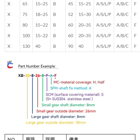
X
65
15~25
B
45
15~25
A/S/L/P
A/B/C
F
X
75
18~25
B
52
15~30
A/S/L/P
A/B/C
F
X
80
15~22
B
60
20~35
A/S/L/P
A/B/C
F
X
100
15~22
B
60
20~35
A/S/L/P
A/B/C
F
X
130
40
B
90
40
A/S/L/P
A/B/C
F
NO.
用語
説明
備考