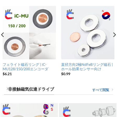
フェライト磁石リング | iC-
直径方向2極NdFeBリング磁石 |
MU128/150/200エンコーダ
ホール効果センサー向け
$
6.21
$
0.99
非接触磁気伝達ドライブ
すべて閲覧