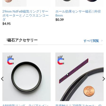
29mm NdFeB磁気リング | サー
ホール効果センサー磁石 | 外径
ボモーターとノニウスエンコー
8mm
ダ
$
0.39
$
4.95
磁石アクセサリー
すべて閲覧
ABS磁気リング、ラジアルイン
非接触リニア磁気スケール、位