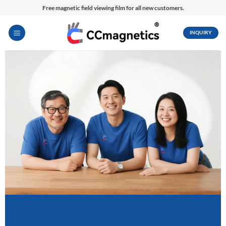
内
Free magnetic field viewing film for all new customers.
容
を
INQUIRY
ス
キ
ッ
プ