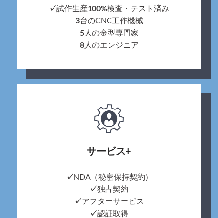
✓
試作生産
100%
検査・テスト済み
3
台のCNC工作機械
5
人の金型専門家
8
人のエンジニア
サービス+
✓
NDA（秘密保持契約）
✓
独占契約
✓
アフターサービス
✓
認証取得