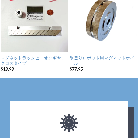
マグネットラックピニオンギヤ、
壁登りロボット用マグネットホイ
クロスタイプ
ール
$
19.99
$
77.95