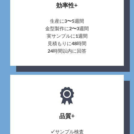
効率性+
生産に
3〜5
週間
金型製作に
2〜3
週間
実サンプルに
1
週間
見積もりに
48
時間
24
時間以内に回答
品質+
✓
サンプル検査