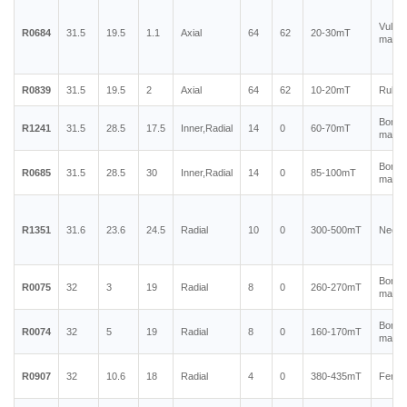
Vulca
R0684
31.5
19.5
1.1
Axial
64
62
20-30mT
magnet
R0839
31.5
19.5
2
Axial
64
62
10-20mT
Rubbe
Bonde
R1241
31.5
28.5
17.5
Inner,Radial
14
0
60-70mT
magne
Bonde
R0685
31.5
28.5
30
Inner,Radial
14
0
85-100mT
magne
R1351
31.6
23.6
24.5
Radial
10
0
300-500mT
Neody
Bonde
R0075
32
3
19
Radial
8
0
260-270mT
magne
Bonde
R0074
32
5
19
Radial
8
0
160-170mT
magne
R0907
32
10.6
18
Radial
4
0
380-435mT
Ferrit