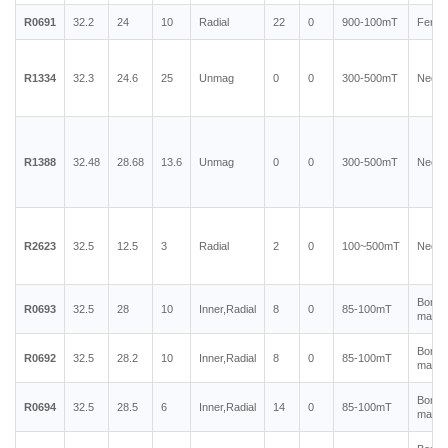
R0691
32.2
24
10
Radial
22
0
900-100mT
Ferrit
R1334
32.3
24.6
25
Unmag
0
0
300-500mT
Neody
R1388
32.48
28.68
13.6
Unmag
0
0
300-500mT
Neody
R2623
32.5
12.5
3
Radial
2
0
100~500mT
Neody
Bonde
R0693
32.5
28
10
Inner,Radial
8
0
85-100mT
magne
Bonde
R0692
32.5
28.2
10
Inner,Radial
8
0
85-100mT
magne
Bonde
R0694
32.5
28.5
6
Inner,Radial
14
0
85-100mT
magne