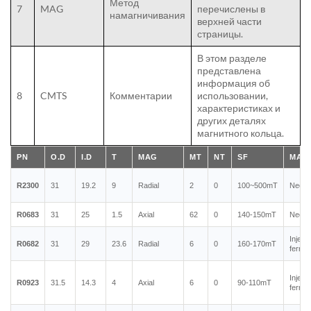
Метод
7
MAG
перечислены в
намагничивания
верхней части
страницы.
В этом разделе
представлена
информация об
8
CMTS
Комментарии
использовании,
характеристиках и
других деталях
магнитного кольца.
PN
O.D
I.D
T
MAG
MT
NT
SF
MAT
R2300
31
19.2
9
Radial
2
0
100~500mT
Neody
R0683
31
25
1.5
Axial
62
0
140-150mT
Neody
Inject
R0682
31
29
23.6
Radial
6
0
160-170mT
ferrit
Inject
R0923
31.5
14.3
4
Axial
6
0
90-110mT
ferrit