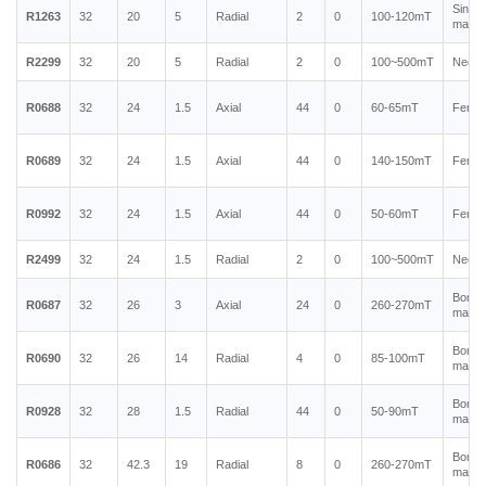
Sinte
R1263
32
20
5
Radial
2
0
100-120mT
magne
R2299
32
20
5
Radial
2
0
100~500mT
Neody
R0688
32
24
1.5
Axial
44
0
60-65mT
Ferrit
R0689
32
24
1.5
Axial
44
0
140-150mT
Ferrit
R0992
32
24
1.5
Axial
44
0
50-60mT
Ferrit
R2499
32
24
1.5
Radial
2
0
100~500mT
Neody
Bonde
R0687
32
26
3
Axial
24
0
260-270mT
magne
Bonde
R0690
32
26
14
Radial
4
0
85-100mT
magne
Bonde
R0928
32
28
1.5
Radial
44
0
50-90mT
magne
Bonde
R0686
32
42.3
19
Radial
8
0
260-270mT
magne