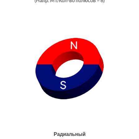
(Напр. MT/Кол-во полюсов = 8)
Радиальный