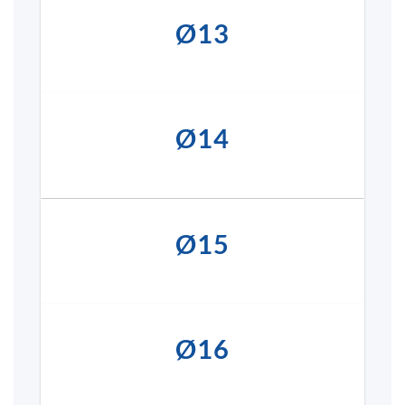
Ø13
Ø14
Ø15
Ø16