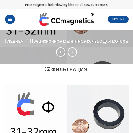
Перейти
Free magnetic field viewing film for all new customers.
к
содержимому
INQUIRY
Главная
/
Прецизионное магнитное кольцо для мотора
ФИЛЬТРАЦИЯ