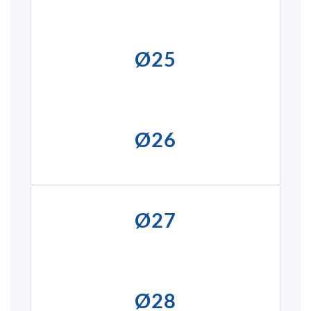
Ø25
Ø26
Ø27
Ø28