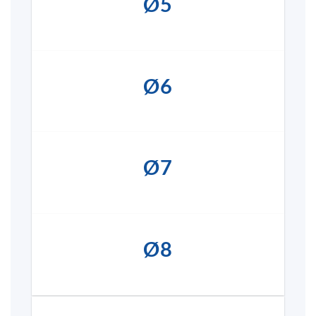
Ø5
Ø6
Ø7
Ø8