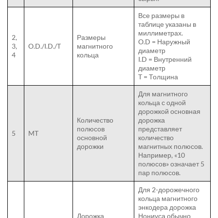
Все размеры в
таблице указаны в
миллиметрах.
2,
Размеры
O.D = Наружный
3,
O.D./I.D./T
магнитного
диаметр
4
кольца
I.D = Внутренний
диаметр
T = Толщина
Для магнитного
кольца с одной
дорожкой основная
Количество
дорожка
полюсов
представляет
5
MT
основной
количество
дорожки
магнитных полюсов.
Например, «10
полюсов» означает 5
пар полюсов.
Для 2-дорожечного
кольца магнитного
энкодера дорожка
Дорожка
Нониуса обычно