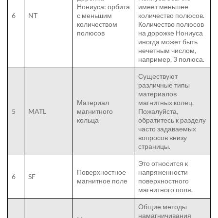
Нониуса: орбита
имеет меньшее
6
NT
с меньшим
количество полюсов.
количеством
Количество полюсов
полюсов
на дорожке Нониуса
иногда может быть
нечетным числом,
например, 3 полюса.
Существуют
различные типы
материалов
Материал
магнитных колец.
5
MATL
магнитного
Пожалуйста,
кольца
обратитесь к разделу
часто задаваемых
вопросов внизу
страницы.
Это относится к
Поверхностное
напряженности
6
SF
магнитное поле
поверхностного
магнитного поля.
Общие методы
намагничивания