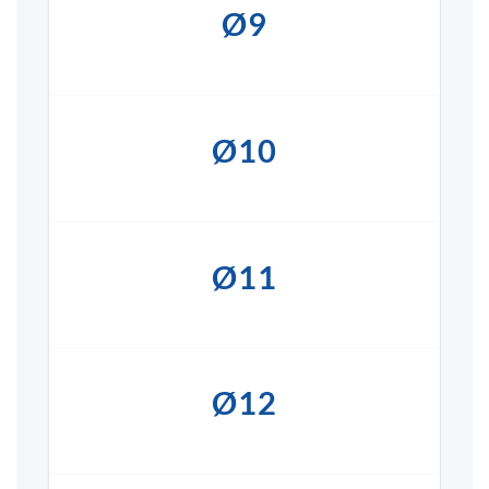
Ø9
Ø10
Ø11
Ø12