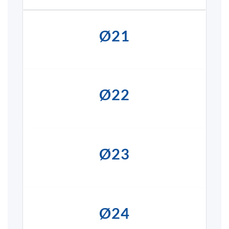
Ø21
Ø22
Ø23
Ø24