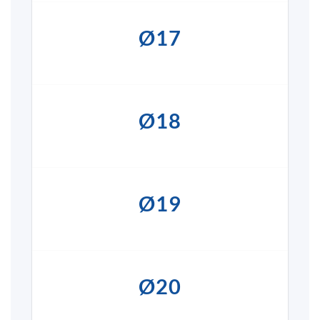
Ø17
Ø18
Ø19
Ø20