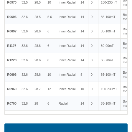
Bonde
R0970
32.5
28.5
10
Inner,Radial
14
0
150-230mT
magne
Bonde
R0695
32.6
28.5
5.6
Inner,Radial
14
0
85-100mT
magne
Bonde
R0697
32.6
28.6
6
Inner,Radial
14
0
85-100mT
magne
Bonde
R1197
32.6
28.6
6
Inner,Radial
14
0
80-90mT
magne
Bonde
R1228
32.6
28.6
8
Inner,Radial
14
0
60-70mT
magne
Bonde
R0696
32.6
28.6
10
Inner,Radial
8
0
85-100mT
magne
Bonde
R0969
32.6
28.7
12
Inner,Radial
10
0
150-230mT
magne
Bonde
R0700
32.8
28
6
Radial
14
0
85-100mT
magne