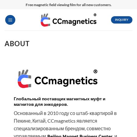
Перейти
Free magnetic field viewing film for all new customers.
к
содержимому
INQUIRY
ABOUT
Глобальный поставщик магнитных муфт и
магнитов для энкодеров.
Основанный в 2010 году со штаб-квартирой в
Пекине, Китай, CCmagnetics является
специализированным брендом, совместно
управляемым
и