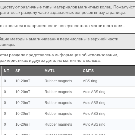
ществуют различные типы материалов магнитных колец. Пожалуйст
ратитесь к разделу часто задаваемых вопросов внизу страницы.
о относится к напряженности поверхностного магнитного поля.
щие методы намагничивания перечислены в верхней части
раницы.
этом разделе представлена информация об использовании,
рактеристиках и других деталях магнитного кольца.
NT
SF
MATL
CMTS
0
10-20mT
Rubber magnets
ABS ring
0
10-20mT
Rubber magnets
Auto ABS ring
0
10-20mT
Rubber magnets
Auto ABS ring
0
10-20mT
Rubber magnets
Auto ABS ring
0
10-20mT
Rubber magnets
Auto ABS ring