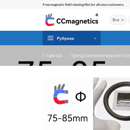
Перейти
Free magnetic field viewing film for all new customers.
к
содержимому
И
Рубрики
Главная
/
Прецизионное магнитное