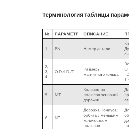
Терминология таблицы парам
№
ПАРАМЕТР
ОПИСАНИЕ
П
Ка
1
PN
Номер детали
Ду
сы
Вс
2,
Размеры
O.
3,
O.D./I.D./T
магнитного кольца
I.
4
T 
Количество
Дл
5
MT
полюсов основной
пр
дорожки
оз
Дорожка Нониуса:
Дл
орбита с меньшим
об
6
NT
количеством
до
полюсов
по