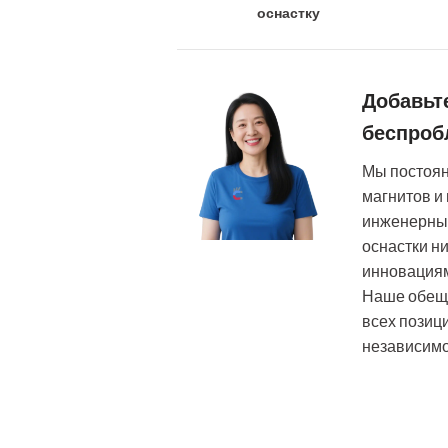
оснастку
Добавьте
беспроб
Мы постоя
магнитов и
инженерный
оснастки н
инновация
Наше обеща
всех позиц
независимо