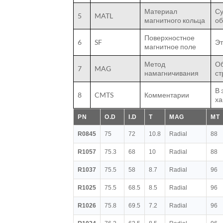
Материал
Су
5
MATL
магнитного кольца
об
Поверхностное
6
SF
Эт
магнитное поле
Метод
Об
7
MAG
намагничивания
ст
В 
8
CMTS
Комментарии
ха
PN
O.D
I.D
T
MAG
MT
R0845
75
72
10.8
Radial
88
R1057
75.3
68
10
Radial
88
R1037
75.5
58
8.7
Radial
96
R1025
75.5
68.5
8.5
Radial
96
R1026
75.8
69.5
7.2
Radial
96