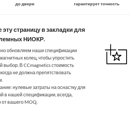
до двери
гарантирует точность
 эту страницу в закладки для
лемных НИОКР.
нно обновляем наши спецификации
 магнитных колец, чтобы упростить
 выбор. В CCmagnetics стоимость
икогда не должна препятствовать
м.
ние: нулевые затраты на оснастку для
ий в нашей спецификации, всегда,
 от вашего MOQ.