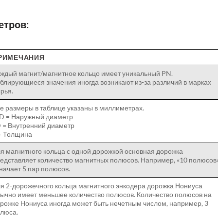
етров:
РИМЕЧАНИЯ
ждый магнит/магнитное кольцо имеет уникальный PN.
блирующиеся значения иногда возникают из-за различий в марках
рья.
е размеры в таблице указаны в миллиметрах.
D = Наружный диаметр
D = Внутренний диаметр
= Толщина
я магнитного кольца с одной дорожкой основная дорожка
едставляет количество магнитных полюсов. Например, «10 полюсов
начает 5 пар полюсов.
я 2-дорожечного кольца магнитного энкодера дорожка Нониуса
ычно имеет меньшее количество полюсов. Количество полюсов на
рожке Нониуса иногда может быть нечетным числом, например, 3
люса.