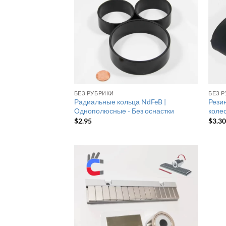
БЕЗ РУБРИКИ
БЕЗ 
Радиальные кольца NdFeB |
Рези
Однополюсные - Без оснастки
коле
$
2.95
$
3.3