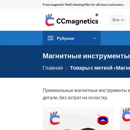
Перейти
Free magnetic field viewing film for all new customers.
к
содержимому
И
Рубрики
Магнитные инструменты
Главная
/
Товары с меткой «Маг
Премиальные магнитные инструменты и 
детали, без затрат на оснастку.