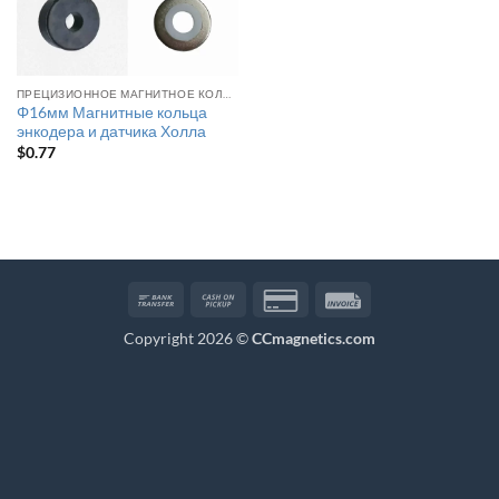
ПРЕЦИЗИОННОЕ МАГНИТНОЕ КОЛЬЦО ДЛЯ МОТОРА
Φ16мм Магнитные кольца
энкодера и датчика Холла
$
0.77
Bank
Cash
Credit
Invoice
Transfer
on
Card
Copyright 2026 ©
CCmagnetics.com
Pickup
2