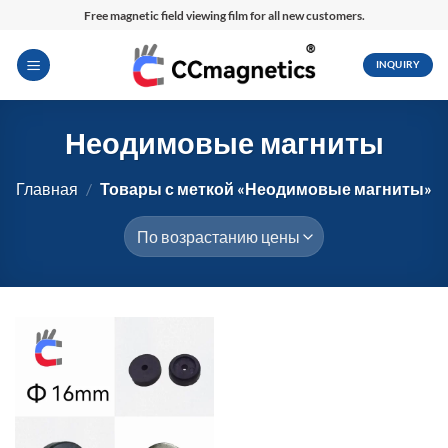
Перейти
Free magnetic field viewing film for all new customers.
к
содержимому
INQUIRY
Неодимовые магниты
Главная
/
Товары с меткой «Неодимовые магниты»