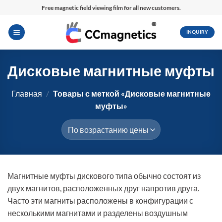
Перейти
Free magnetic field viewing film for all new customers.
к
содержимому
INQUIRY
Дисковые магнитные муфты
Главная
/
Товары с меткой «Дисковые магнитные
муфты»
Магнитные муфты дискового типа обычно состоят из
двух магнитов, расположенных друг напротив друга.
Часто эти магниты расположены в конфигурации с
несколькими магнитами и разделены воздушным